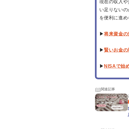
現在の収入や
い足りないの
を便利に進め
▶
将来資金の
▶
賢いお金の
▶
NISAで
関連記事