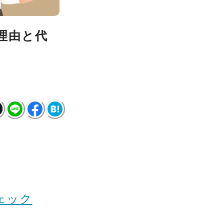
理由と代
ェック