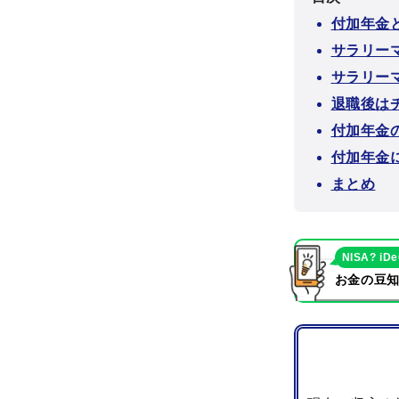
付加年金
サラリー
サラリー
退職後は
付加年金
付加年金
まとめ
NISA? iD
お金の豆知