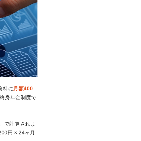
険料に
月額400
終身年金制度で
」で計算されま
円 × 24ヶ月