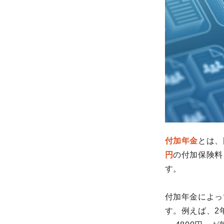
付加年金
とは、
円
の付加保険料
す。
付加年金によっ
す。例えば、2年