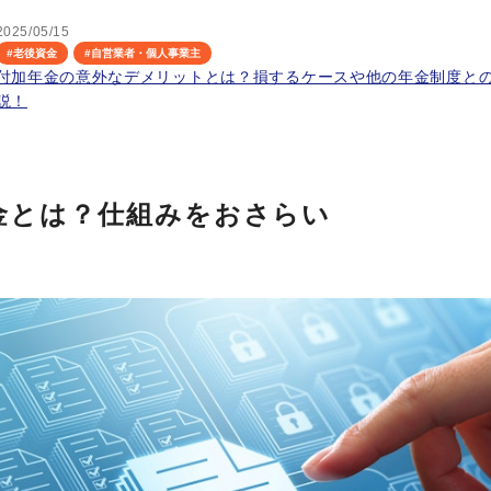
2025/05/15
#
老後資金
#
自営業者・個人事業主
付加年金の意外なデメリットとは？損するケースや他の年金制度と
説！
金とは？仕組みをおさらい