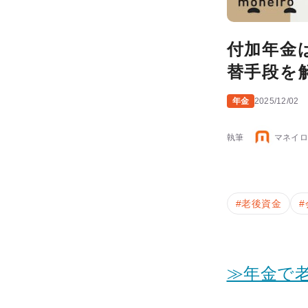
付加年金
替手段を
年金
2025/12/02
執筆
マネイロ
#
老後資金
#
≫年金で