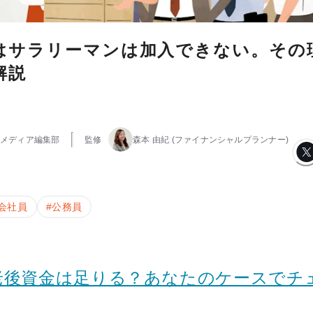
はサラリーマンは加入できない。その
解説
メディア編集部
監修
森本 由紀
(ファイナンシャルプランナー)
会社員
#
公務員
老後資金は足りる？あなたのケースでチ