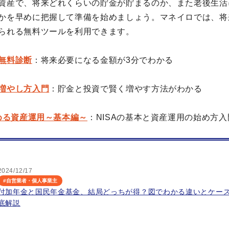
資産で、将来どれくらいの貯金が貯まるのか、また老後生活
かを早めに把握して準備を始めましょう。マネイロでは、将
られる無料ツールを利用できます。
無料診断
：将来必要になる金額が3分でわかる
増やし方入門
：貯金と投資で賢く増やす方法がわかる
始める資産運用～基本編～
：NISAの基本と資産運用の始め方入
2024/12/17
#
自営業者・個人事業主
付加年金と国民年金基金、結局どっちが得？図でわかる違いとケー
底解説