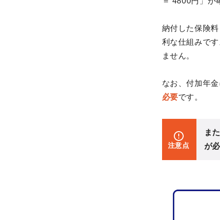
＝ 4800円」
納付した保険料（4
利な仕組みです
ません。
なお、付加年金
必要
です。
ま
注意点
が