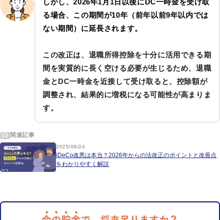
しかし、
2026年1月1日
以後にDC一時金を受け取
る場合、この期間が
10年
（前年以前9年以内では
ない期間）に延長されます。
この改正は、退職所得控除を十分に活用できる期
間を実質的に長く空ける必要が生じるため、退職
金とDC一時金を近接して受け取ると、控除額が
調整され、結果的に増税になる可能性が高まりま
す。
関連記事
2025/09/24
iDeCo改悪は本当？2026年からの法改正のポイントと改善点
をわかりやすく解説