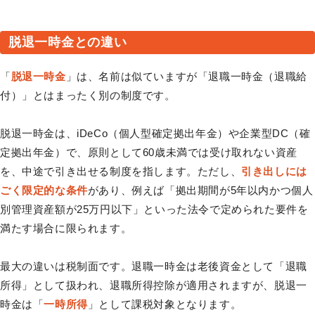
脱退一時金との違い
「
脱退一時金
」は、名前は似ていますが「退職一時金（退職給
付）」とはまったく別の制度です。
脱退一時金は、iDeCo（個人型確定拠出年金）や企業型DC（確
定拠出年金）で、原則として60歳未満では受け取れない資産
を、中途で引き出せる制度を指します。ただし、
引き出しには
ごく限定的な条件
があり、例えば「拠出期間が5年以内かつ個人
別管理資産額が25万円以下」といった法令で定められた要件を
満たす場合に限られます。
最大の違いは税制面です。退職一時金は老後資金として「退職
所得」として扱われ、退職所得控除が適用されますが、脱退一
時金は「
一時所得
」として課税対象となります。