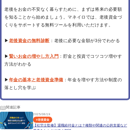
老後をお金の不安なく暮らすために、まずは将来の必要額
を知ることから始めましょう。マネイロでは、老後資金づ
くりをサポートする無料ツールを利用いただけます。
▶
老後資金の無料診断
：老後に必要な金額が3分でわかる
▶
賢いお金の増やし方入門
：貯金と投資でコツコツ増やす
方法がわかる
▶
年金の基本と老後資金準備
：年金を増やす方法や制度の
落とし穴を学ぶ
関連記事
2025/08/19
#
老後資金
【社労士監修】退職給付金とは？種類や関連の公的支援など