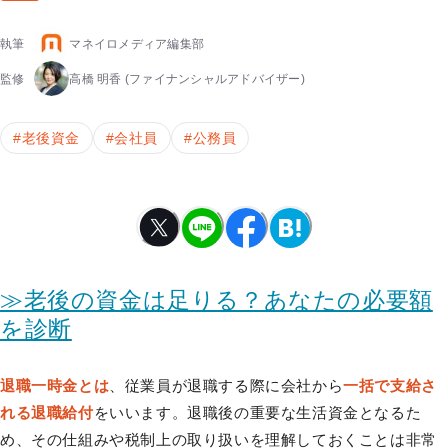
執筆
マネイロメディア編集部
監修
高橋 明香
(ファイナンシャルアドバイザー)
#
老後資金
#
会社員
#
公務員
≫老後の資金は足りる？あなたの必要額
を診断
退職一時金とは
、従業員が退職する際に会社から
一括で支給さ
れる退職給付
をいいます。退職後の重要な生活資金となるた
め、その仕組みや税制上の取り扱いを理解しておくことは非常