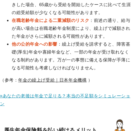
きした場合、65歳から受給を開始したケースに比べて生涯
の総受給額が少なくなる可能性があります。
在職老齢年金による二重減額のリスク
：前述の通り、給与
が高い場合は在職老齢年金制度により、繰上げで減額され
た年金がさらに減額される可能性があります。
他の公的年金への影響
：繰上げ受給を請求すると、障害基
礎(厚生)年金や寡婦年金など、一部の年金が受け取れなく
なる制約があります。万が一の事態に備える保障が手薄に
なる可能性も考慮しなければなりません。
（参考：
年金の繰上げ受給｜日本年金機構
）
»あなたの老後は年金で足りる？本当の不足額をシミュレーショ
ン
厚生年金保険料を払い続けるメリット