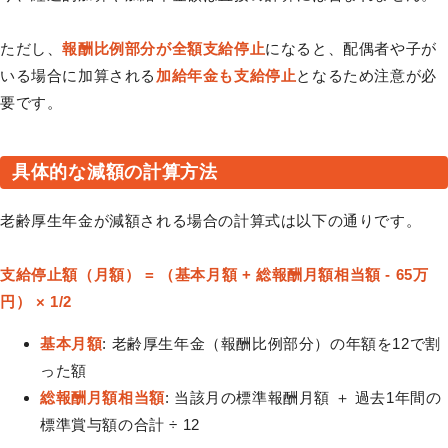
ただし、
報酬比例部分が全額支給停止
になると、配偶者や子が
いる場合に加算される
加給年金も支給停止
となるため注意が必
要です。
具体的な減額の計算方法
老齢厚生年金が減額される場合の計算式は以下の通りです。
支給停止額（月額） = （基本月額 + 総報酬月額相当額 - 65万
円） × 1/2
基本月額
: 老齢厚生年金（報酬比例部分）の年額を12で割
った額
総報酬月額相当額
: 当該月の標準報酬月額 ＋ 過去1年間の
標準賞与額の合計 ÷ 12