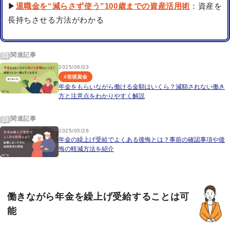
▶
退職金を“減らさず使う”100歳までの資産活用術
：資産を
長持ちさせる方法がわかる
関連記事
2025/06/03
#
老後資金
年金をもらいながら働ける金額はいくら？減額されない働き
方と注意点をわかりやすく解説
関連記事
2025/05/26
年金の繰上げ受給でよくある後悔とは？事前の確認事項や後
悔の軽減方法を紹介
働きながら年金を繰上げ受給することは可
能