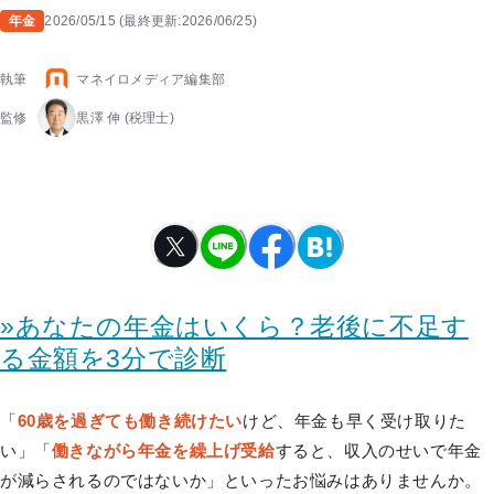
年金
2026/05/15
(
最終更新:
2026/06/25
)
執筆
マネイロメディア編集部
監修
黒澤 伸
(税理士)
»あなたの年金はいくら？老後に不足す
る金額を3分で診断
「
60歳を過ぎても働き続けたい
けど、年金も早く受け取りた
い」「
働きながら年金を繰上げ受給
すると、収入のせいで年金
が減らされるのではないか」といったお悩みはありませんか。