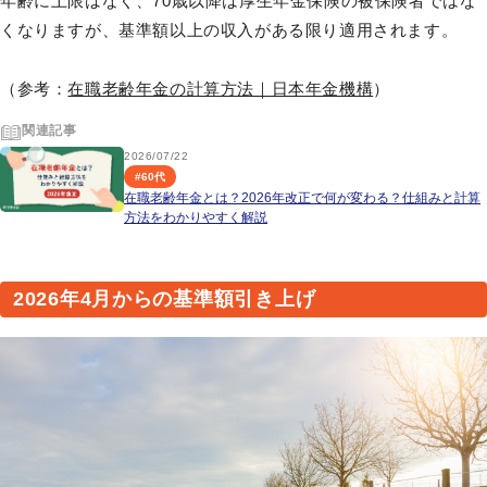
年齢に上限はなく、70歳以降は厚生年金保険の被保険者ではな
くなりますが、基準額以上の収入がある限り適用されます。
（参考：
在職老齢年金の計算方法｜日本年金機構
）
関連記事
2026/07/22
#
60代
在職老齢年金とは？2026年改正で何が変わる？仕組みと計算
方法をわかりやすく解説
2026年4月からの基準額引き上げ