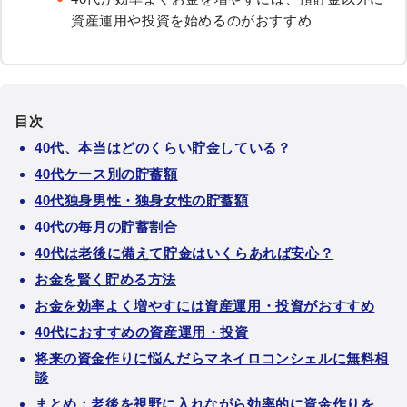
資産運用や投資
を始めるのがおすすめ
目次
40代、本当はどのくらい貯金している？
40代ケース別の貯蓄額
40代独身男性・独身女性の貯蓄額
40代の毎月の貯蓄割合
40代は老後に備えて貯金はいくらあれば安心？
お金を賢く貯める方法
お金を効率よく増やすには資産運用・投資がおすすめ
40代におすすめの資産運用・投資
将来の資金作りに悩んだらマネイロコンシェルに無料相
談
まとめ：老後を視野に入れながら効率的に資金作りを