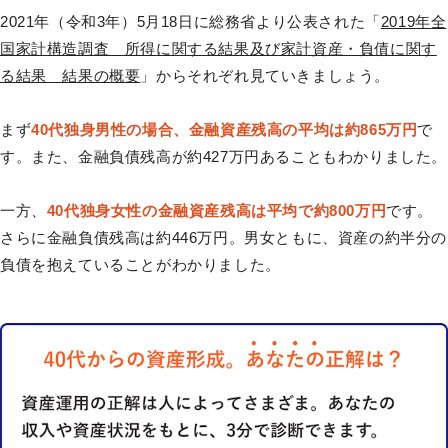
2021年（令和3年）5月18日に総務省より公表された「
2019年全
国家計構造調査 所得に関する結果及び家計資産・負債に関す
る結果 結果の概要
」からそれぞれ見ていきましょう。
まず
40代独身男性の場合、金融資産残高の平均は約865万円
で
す。また、金融負債残高が約427万円あることもわかりました。
一方、
40代独身女性の金融資産残高は平均で約800万円
です。
さらに金融負債残高は約446万円。男女ともに、資産の約半分の
負債を抱えていることがわかりました。