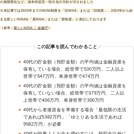
の無期限化など、抜本的拡充・恒久化の方針が示されました
※本記事では2023年までのNISA制度を「旧NISA」または「旧制度」、2024年から始
まる新しいNISAを「新NISA」または「新制度」と表記しております
（参考：
新しいNISA ： 金融庁
）
この記事を読んでわかること
40代の貯金額（預貯金額）の平均値
は金融資産を
保有している場合、総世帯で530
万円、
二人以上
世帯で547万円、
単身世帯で474
万円
40代の貯金額（預貯金額）の平均値
は金融資産を
保有していない場合、総世帯で379
万円、
二人以
上世帯で406万円、
単身世帯で300
万円
40代から老後資金を準備する場合「最低限の生活
であれば5382万円」「ゆとりある生活であれば
9582万円」が必要
40代が効率よくお金を増やす
には、預貯金以外に