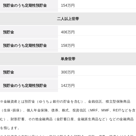
預貯金のうち定期性預貯金
154万円
二人以上世帯
預貯金
406万円
預貯金のうち定期性預貯金
158万円
単身世帯
預貯金
300万円
預貯金のうち定期性預貯金
142万円
※金融資産とは預貯金（ゆうちょ銀行の貯金を含む）、金銭信託、積立型保険商品
（生保･損保）、個人年金保険、債券、株式、投資信託（MRF、MMF、REITなどを含
む）、財形貯蓄、その他金融商品（金貯蓄口座、金融派生商品など）などの金融商品
を指します。