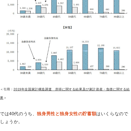
＜引用：
2019年全国家計構造調査 所得に関する結果及び家計資産・負債に関する結
果
＞
では40代のうち、
独身男性と独身女性の貯蓄額
はいくらなので
しょうか。