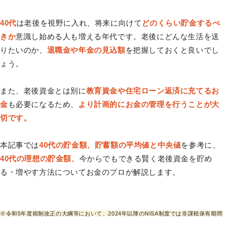
40代
は老後を視野に入れ、将来に向けて
どのくらい貯金するべ
きか
意識し始める人も増える年代です。老後にどんな生活を送
りたいのか、
退職金や年金の見込額
を把握しておくと良いでし
ょう。
また、老後資金とは別に
教育資金や住宅ローン返済に充てるお
金
も必要になるため、
より計画的にお金の管理を行うことが大
切です。
本記事では
40代の貯金額、貯蓄額の平均値と中央値
を参考に、
40代の理想の貯金額、
今からでもできる賢く老後資金を貯め
る・増やす方法についてお金のプロが解説します。
※令和5年度税制改正の大綱等において、2024年以降のNISA制度では非課税保有期間