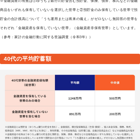
※金融資産の有無は①ゆうちょ銀行の貯金含む預貯金、保険、債券、株式などの金融
商品をいずれも保有していないを選択した世帯と②預貯金のみ保有している世帯で預
貯金の合計残高について「うち運用または将来の備え」がゼロないし無回答の世帯を
それぞれ「金融資産を保有していない世帯」（金融資産非保有世帯）としています。
（参考：家計の金融行動に関する世論調査（令和3年））
40代の平均貯蓄額