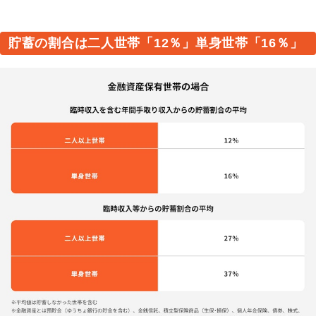
貯蓄の割合は二人世帯「12％」単身世帯「16％」