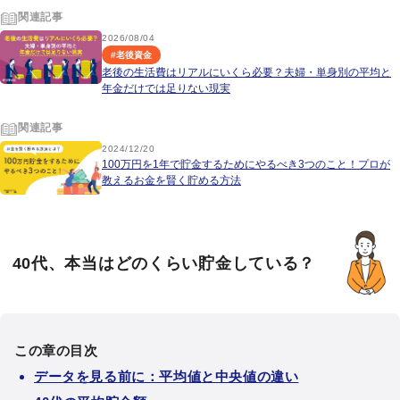
関連記事
2026/08/04
#
老後資金
老後の生活費はリアルにいくら必要？夫婦・単身別の平均と
年金だけでは足りない現実
関連記事
2024/12/20
100万円を1年で貯金するためにやるべき3つのこと！プロが
教えるお金を賢く貯める方法
40代、本当はどのくらい貯金している？
この章の目次
データを見る前に：平均値と中央値の違い