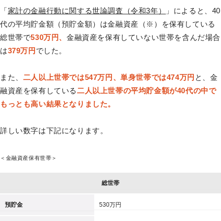
「
家計の金融行動に関する世論調査（令和3年）
」によると、40
代の平均貯金額（
預貯金額
）は金融資産（※）を保有している
総世帯で
530万円、
金融資産を保有していない世帯を含んだ場合
は
379万円
でした。
また、
二人以上世帯では547万円、単身世帯では474万円
と、金
融資産を保有している
二人以上世帯の平均貯金額が40代の中で
もっとも高い結果となりました。
詳しい数字は下記になります。
＜金融資産保有世帯＞
総世帯
預貯金
530万円