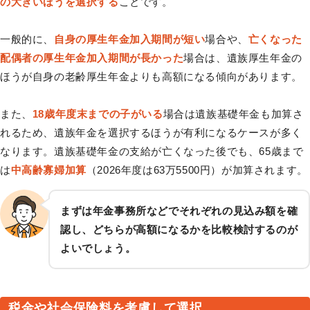
の大きいほうを選択する
ことです。
一般的に、
自身の厚生年金加入期間が短い
場合や、
亡くなった
配偶者の厚生年金加入期間が長かった
場合は、遺族厚生年金の
ほうが自身の老齢厚生年金よりも高額になる傾向があります。
また、
18歳年度末までの子がいる
場合は遺族基礎年金も加算さ
れるため、遺族年金を選択するほうが有利になるケースが多く
なります。遺族基礎年金の支給が亡くなった後でも、65歳まで
は
中高齢寡婦加算
（2026年度は63万5500円）が加算されます。
まずは年金事務所などでそれぞれの見込み額を確
認し、どちらが高額になるかを比較検討するのが
よいでしょう。
税金や社会保険料を考慮して選択