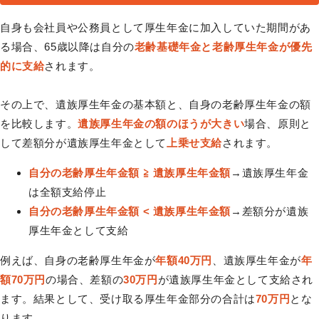
自身も会社員や公務員として厚生年金に加入していた期間があ
る場合、65歳以降は自分の
老齢基礎年金と老齢厚生年金が優先
的に支給
されます。
その上で、遺族厚生年金の基本額と、自身の老齢厚生年金の額
を比較します。
遺族厚生年金の額のほうが大きい
場合、原則と
して差額分が遺族厚生年金として
上乗せ支給
されます。
自分の老齢厚生年金額 ≧ 遺族厚生年金額
→遺族厚生年金
は全額支給停止
自分の老齢厚生年金額 < 遺族厚生年金額
→差額分が遺族
厚生年金として支給
例えば、自身の老齢厚生年金が
年額40万円
、遺族厚生年金が
年
額70万円
の場合、差額の
30万円
が遺族厚生年金として支給され
ます。結果として、受け取る厚生年金部分の合計は
70万円
とな
ります。