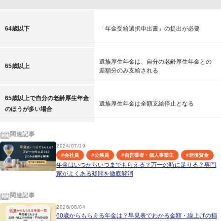
64歳以下
「年金受給選択申出書」の提出が必要
遺族厚生年金は、自分の老齢厚生年金との
65歳以上
差額分のみ支給される
65歳以上で自分の老齢厚生年金
遺族厚生年金は全額支給停止となる
のほうが多い場合
関連記事
2024/07/19
#
会社員
#
公務員
#
自営業者・個人事業主
#
老後資金
年金はいつからいつまでもらえる？万一の時に足りる？専門
家がよくある疑問を徹底解消
関連記事
2026/08/04
60歳からもらえる年金は？早見表でわかる金額・繰上げの損