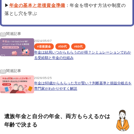
▶
年金の基本と老後資金準備
：年金を増やす方法や制度の
落とし穴を学ぶ
関連記事
2024/05/07
#
老後資金
#
50代
#
60代
年金は結局いつからもらうのが得？シミュレーションでわか
る受給額と年金の仕組み
関連記事
2026/05/25
年金は60歳からもらった方が賢い？判断基準と損益分岐点を
専門家がわかりやすく解説
遺族年金と自分の年金、両方もらえるかは
年齢で決まる