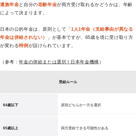
遺族年金
と自分の
老齢年金
が両方受け取れるかどうかは、年齢
によって決まります。
日本の公的年金は、原則として「
1人1年金（支給事由が異なる
年金は併給されない）
」が基本ですが、65歳を境に受け取り方
が変わる
特例
が設けられています。
（参考：
年金の併給または選択 | 日本年金機構
）
受給ルール
64歳以下
原則どちらか一方を選択
65歳以上
両方受給できる可能性がある