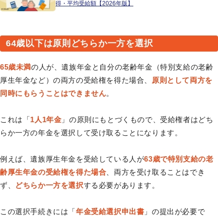
得・平均受給額【2026年版】
64歳以下は原則どちらか一方を選択
65歳未満
の人が、遺族年金と自分の老齢年金（特別支給の老齢
厚生年金など）の両方の受給権を得た場合、
原則として両方を
同時にもらうことはできません
。
これは「
1人1年金
」の原則にもとづくもので、受給権者はどち
らか一方の年金を選択して受け取ることになります。
例えば、遺族厚生年金を受給している人が
63歳で特別支給の老
齢厚生年金の受給権を得た場合
、両方を受け取ることはでき
ず、
どちらか一方を選択
する必要があります。
この選択手続きには「
年金受給選択申出書
」の提出が必要で