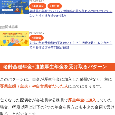
2024/09/26
#
老後資金
#
会社員
会社員の年金はいくら？保険料の元が取れるのはいつ？知ら
ないと損する年金の仕組み
関連記事
2025/09/17
#
既婚者
夫婦の年金受給額の平均はいくら？生活費は足りる？今から
できる備え方を専門家が解説
老齢基礎年金+遺族厚生年金を受け取るパターン
このパターンは、自身が厚生年金に加入した経験がなく、主に
専業主婦（主夫）や自営業者だった人
に当てはまります。
亡くなった配偶者が会社員や公務員で
厚生年金に加入
していた
場合、65歳以降は以下の2つの年金を両方とも本来の金額で受け
取ることができます。