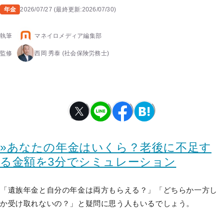
年金
2026/07/27
(
最終更新:
2026/07/30
)
執筆
マネイロメディア編集部
監修
西岡 秀泰
(社会保険労務士)
»あなたの年金はいくら？老後に不足す
る金額を3分でシミュレーション
「遺族年金と自分の年金は両方もらえる？」「どちらか一方し
か受け取れないの？」と疑問に思う人もいるでしょう。