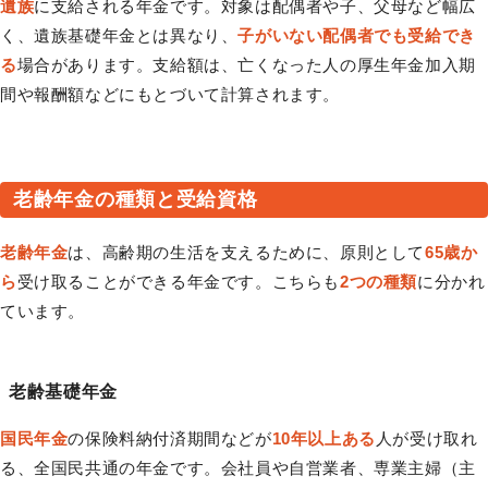
遺族
に支給される年金です。対象は配偶者や子、父母など幅広
く、遺族基礎年金とは異なり、
子がいない配偶者でも受給でき
る
場合があります。支給額は、亡くなった人の厚生年金加入期
間や報酬額などにもとづいて計算されます。
老齢年金の種類と受給資格
老齢年金
は、高齢期の生活を支えるために、原則として
65歳か
ら
受け取ることができる年金です。こちらも
2つの種類
に分かれ
ています。
老齢基礎年金
国民年金
の保険料納付済期間などが
10年以上ある
人が受け取れ
る、全国民共通の年金です。会社員や自営業者、専業主婦（主