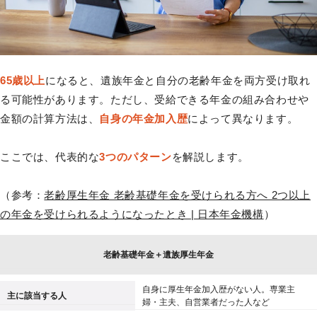
65歳以上
になると、遺族年金と自分の老齢年金を両方受け取れ
る可能性があります。ただし、受給できる年金の組み合わせや
金額の計算方法は、
自身の年金加入歴
によって異なります。
ここでは、代表的な
3つのパターン
を解説します。
（参考：
老齢厚生年金 老齢基礎年金を受けられる方へ 2つ以上
の年金を受けられるようになったとき | 日本年金機構
）
老齢基礎年金＋遺族厚生年金
自身に厚生年金加入歴がない人。専業主
主に該当する人
婦・主夫、自営業者だった人など