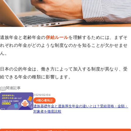
遺族年金と老齢年金の
併給ルール
を理解するためには、まずそ
れぞれの年金がどのような制度なのかを知ることが欠かせませ
ん。
日本の公的年金は、働き方によって加入する制度が異なり、受
給できる年金の種類に影響します。
関連記事
2026/02/04
#
初心者向け
遺族基礎年金と遺族厚生年金の違いとは？受給資格・金額・
対象者を徹底比較