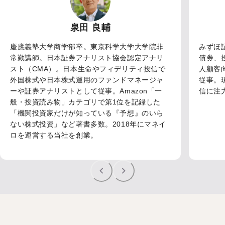
泉田 良輔
慶應義塾大学商学部卒。東京科学大学大学院非
みずほ
常勤講師。日本証券アナリスト協会認定アナリ
債券、
スト（CMA）。日本生命やフィデリティ投信で
人顧客
外国株式や日本株式運用のファンドマネージャ
従事。
ーや証券アナリストとして従事。Amazon「一
信に注力。C
般・投資読み物」カテゴリで第1位を記録した
「機関投資家だけが知っている『予想』のいら
ない株式投資」など著書多数。2018年にマネイ
ロを運営する当社を創業。