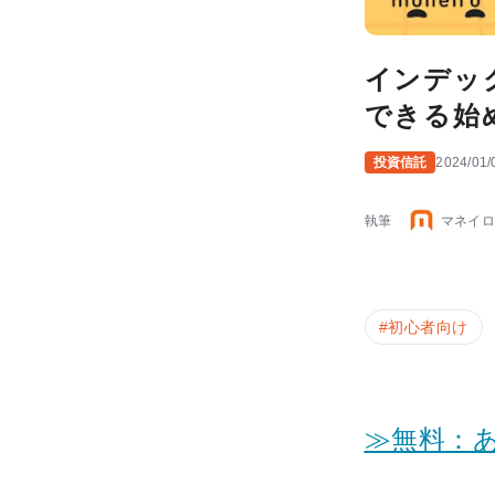
インデッ
できる始
投資信託
2024/01/
執筆
マネイロ
#
初心者向け
≫無料：