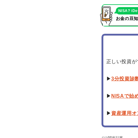
NISA? iD
お金の豆知
正しい投資が
▶
3分投資診
▶
NISAで
▶
資産運用オ