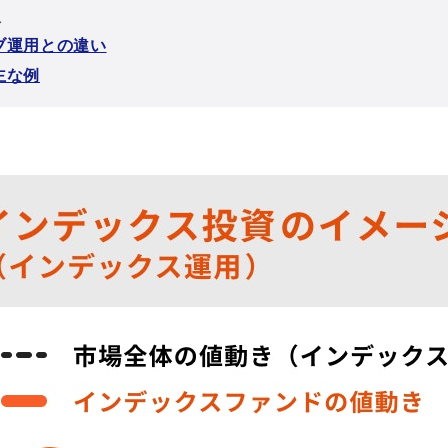
次
ブ運用との違い
主な例