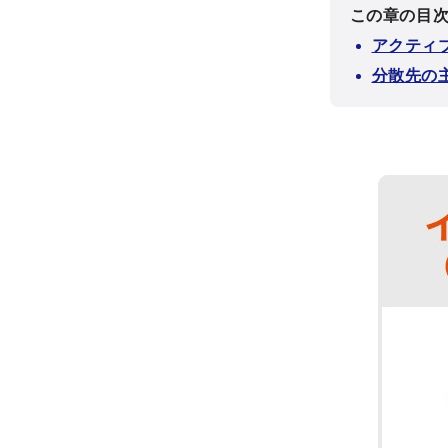
この章の目
アクティ
分散先の