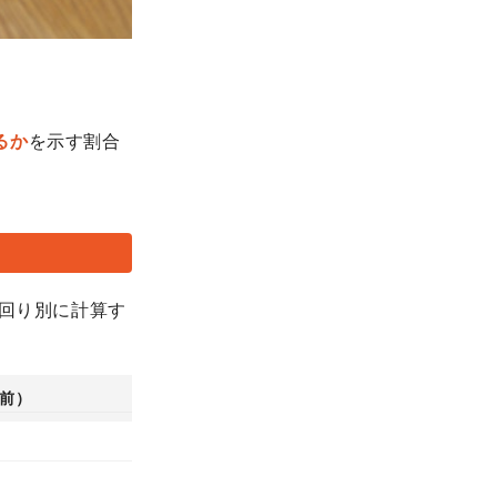
るか
を示す割合
利回り別に計算す
前）