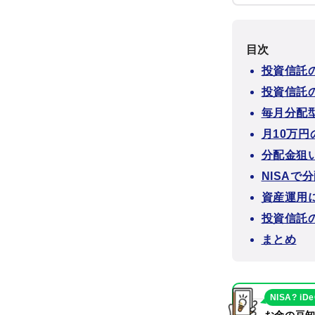
目次
投資信託
投資信託
毎月分配
月10万
分配金狙
NISA
資産運用
投資信託
まとめ
NISA? iD