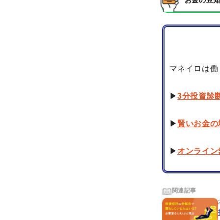
お金の豆知
マネイロは働
▶
3分投資診
▶
賢いお金の
▶
オンライン
関連記事