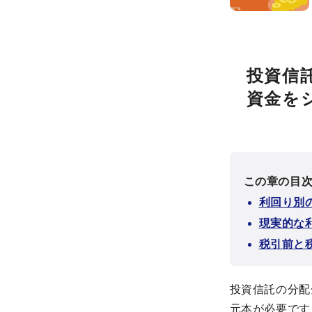
投資信
資金を
この章の目
利回り別
現実的な
税引前と
投資信託の分配
元本が必要です