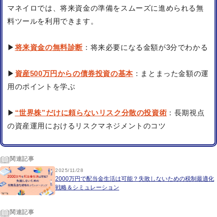
マネイロでは、将来資金の準備をスムーズに進められる無
料ツールを利用できます。
▶
将来資金の無料診断
：将来必要になる金額が3分でわかる
▶
資産500万円からの債券投資の基本
：まとまった金額の運
用のポイントを学ぶ
▶
“世界株”だけに頼らないリスク分散の投資術
：長期視点
の資産運用におけるリスクマネジメントのコツ
関連記事
2025/11/28
2000万円で配当金生活は可能？失敗しないための税制最適化
戦略＆シミュレーション
関連記事