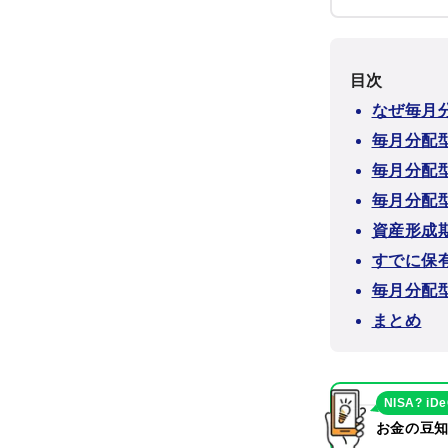
目次
なぜ毎月
毎月分配
毎月分配
毎月分配
資産形成
すでに保
毎月分配
まとめ
NISA? iD
お金の豆知