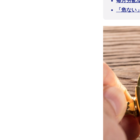
毎月分配型
「危ない