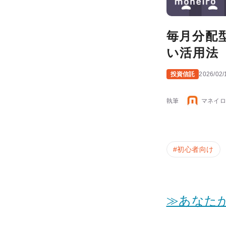
毎月分配
い活用法
投資信託
2026/02/
執筆
マネイロ
#
初心者向け
≫あなた