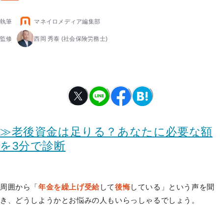
執筆
マネイロメディア編集部
監修
西岡 秀泰
(社会保険労務士)
≫老後資金は足りる？あなたに必要な額
を3分で診断
周囲から「
年金を繰上げ受給
して
後悔
している」という声を聞
き、どうしようかとお悩みの人もいらっしゃるでしょう。