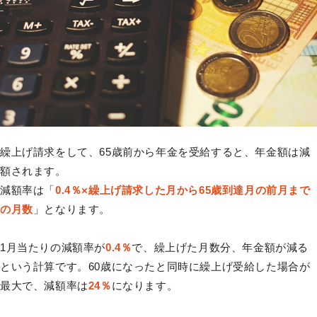
繰上げ請求をして、65歳前から年金を受給すると、年金額は減
額されます。
減額率は「
0.4％×繰上げ請求した月から65歳到達月の前月まで
の月数
」となります。
1月当たりの減額率が
0.4％
で、繰上げた月数分、年金額が減る
という計算です。60歳になったと同時に繰上げ受給した場合が
最大で、減額率は
24％
になります。