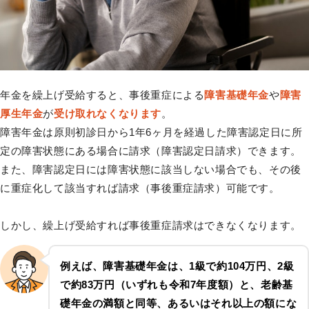
年金を繰上げ受給すると、事後重症による
障害基礎年金
や
障害
厚生年金
が
受け取れなくなります
。
障害年金は原則初診日から1年6ヶ月を経過した障害認定日に所
定の障害状態にある場合に請求（障害認定日請求）できます。
また、障害認定日には障害状態に該当しない場合でも、その後
に重症化して該当すれば請求（事後重症請求）可能です。
しかし、繰上げ受給すれば事後重症請求はできなくなります。
例えば、障害基礎年金は、
1級で約104万円
、
2級
で約83万円
（いずれも令和7年度額）と、老齢基
礎年金の満額と同等、あるいはそれ以上の額にな