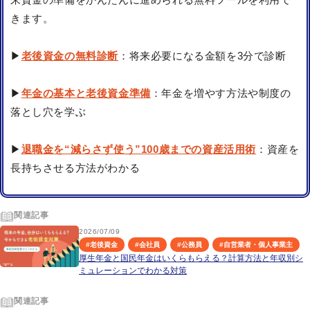
きます。
▶
老後資金の無料診断
：将来必要になる金額を3分で診断
▶
年金の基本と老後資金準備
：年金を増やす方法や制度の
落とし穴を学ぶ
▶
退職金を“減らさず使う”100歳までの資産活用術
：資産を
長持ちさせる方法がわかる
関連記事
2026/07/09
#
老後資金
#
会社員
#
公務員
#
自営業者・個人事業主
厚生年金と国民年金はいくらもらえる？計算方法と年収別シ
ミュレーションでわかる対策
関連記事