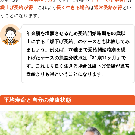
繰上げ受給が得
、これより
長く生きる場合
は
通常受給が得
とい
うことになります。
年金額を増額させるため受給開始時期を66歳以
上にする「繰下げ受給」のケースとも比較してみ
ましょう。例えば、70歳まで受給開始時期を繰
下げたケースの損益分岐点は「
81歳11ヶ月
」で
す。これより長く生きる場合は繰下げ受給が通常
受給よりも得ということになります。
平均寿命と自分の健康状態