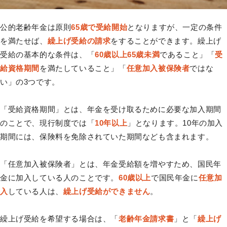
公的老齢年金は原則
65歳で受給開始
となりますが、一定の条件
を満たせば、
繰上げ受給の請求
をすることができます。繰上げ
受給の基本的な条件は、「
60歳以上65歳未満
であること」「
受
給資格期間
を満たしていること」「
任意加入被保険者
ではな
い」の3つです。
「受給資格期間」とは、年金を受け取るために必要な加入期間
のことで、現行制度では「
10年以上
」となります。10年の加入
期間には、保険料を免除されていた期間なども含まれます。
「任意加入被保険者」とは、年金受給額を増やすため、国民年
金に加入している人のことです。
60歳以上
で国民年金に
任意加
入
している人は、
繰上げ受給ができません
。
繰上げ受給を希望する場合は、「
老齢年金請求書
」と「
繰上げ