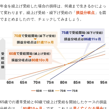
年金を繰上げ受給した場合の損得は、何歳まで生きるかによっ
て変わります。繰上げ受給・繰下げ受給の「
損益分岐点
」を図
でまとめましたので、チェックしてみましょう。
65歳での通常受給と60歳で繰上げ受給を開始したケースの損益
分岐点は、「
80歳10ヶ月
」です。これより
早く亡くなる場合
は