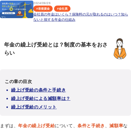
2024/09/26
#
老後資金
#
会社員
会社員の年金はいくら？保険料の元が取れるのはいつ？知ら
ないと損する年金の仕組み
年金の繰上げ受給とは？制度の基本をおさ
らい
この章の目次
繰上げ受給の条件と手続き
繰上げ受給による減額率は？
繰上げ受給のメリット
まずは、
年金の繰上げ受給
について、
条件と手続き
、
減額率
な