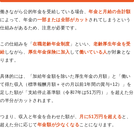
働きながら公的年金を受給している場合、
年金と月給の合計額
によって、年金の
一部または全部がカット
されてしまうという
仕組みがあるため、注意が必要です。
この仕組みを「
在職老齢年金制度
」といい、
老齢厚生年金を受
給
しながら、
厚生年金保険に加入
して
働いている人
が対象とな
ります。
具体的には、「加給年金額を除いた厚生年金の月額」と「働い
て得た収入（標準報酬月額＋その月以前1年間の賞与÷12）」を
足した額が「支給停止基準額（令和7年は51万円）」を超えた分
の半分がカットされます。
つまり、収入と年金を合わせた額が、
月に51万円を超える
と、
超えた分に応じて
年金額が少なくなる
ことになります。