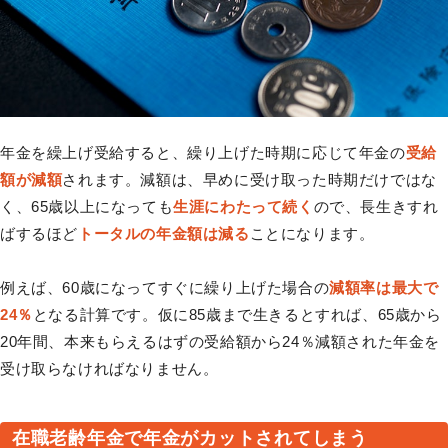
年金を繰上げ受給すると、繰り上げた時期に応じて年金の
受給
額が減額
されます。減額は、早めに受け取った時期だけではな
く、65歳以上になっても
生涯にわたって続く
ので、長生きすれ
ばするほど
トータルの年金額は減る
ことになります。
例えば、60歳になってすぐに繰り上げた場合の
減額率は最大で
24％
となる計算です。仮に85歳まで生きるとすれば、65歳から
20年間、本来もらえるはずの受給額から24％減額された年金を
受け取らなければなりません。
在職老齢年金で年金がカットされてしまう