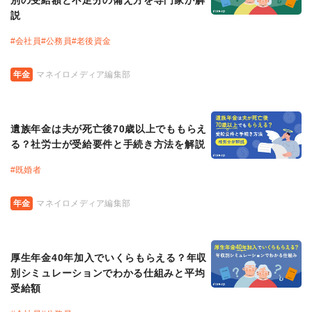
説
#
会社員
#
公務員
#
老後資金
年金
マネイロメディア編集部
遺族年金は夫が死亡後70歳以上でももらえ
る？社労士が受給要件と手続き方法を解説
#
既婚者
年金
マネイロメディア編集部
厚生年金40年加入でいくらもらえる？年収
別シミュレーションでわかる仕組みと平均
受給額