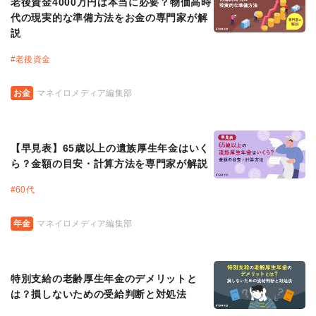
老後資金4000万円は本当に必要？物価高時
代の現実的な準備方法をお金の専門家が解
説
#
老後資金
お金
マネイロメディア編集部
【早見表】65歳以上の遺族厚生年金はいく
ら？金額の目安・計算方法を専門家が解説
#
60代
年金
マネイロメディア編集部
特別支給の老齢厚生年金のデメリットと
は？損しないための受給判断と対処法