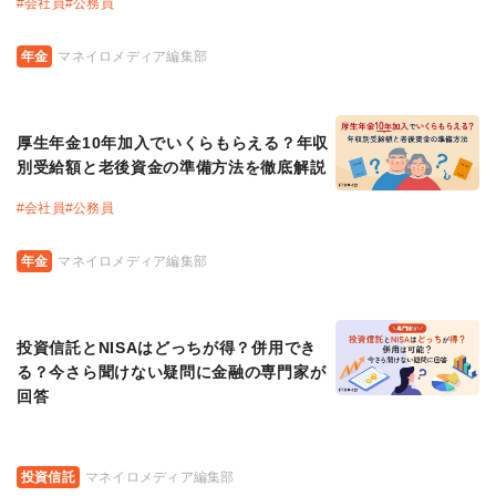
#
会社員
#
公務員
年金
マネイロメディア編集部
厚生年金10年加入でいくらもらえる？年収
別受給額と老後資金の準備方法を徹底解説
#
会社員
#
公務員
年金
マネイロメディア編集部
投資信託とNISAはどっちが得？併用でき
る？今さら聞けない疑問に金融の専門家が
回答
投資信託
マネイロメディア編集部