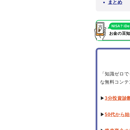
まとめ
NISA? iD
お金の豆知
「知識ゼロで
な無料コンテ
▶
3分投資診
▶
50代から