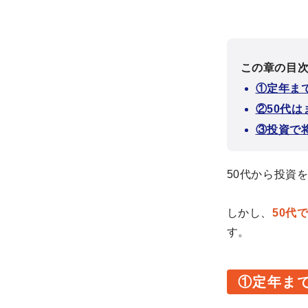
この章の目
①定年ま
②50代
③投資で
50代から投資
しかし、
50代
す。
①定年ま