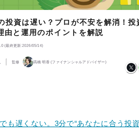
らの投資は遅い？プロが不安を解消！投
理由と運用のポイントを解説
10
(
最終更新:
2026/05/14
)
人
監修
高橋 明香
(ファイナンシャルアドバイザー)
らでも遅くない。3分で“あなたに合う投資