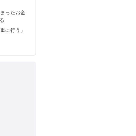
とまったお金
る
慎重に行う」