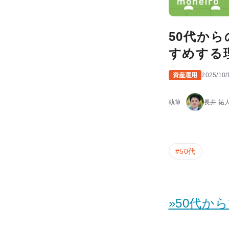
50代か
すめする
資産運用
2025/10/
執筆
長井 祐
#
50代
»50代か