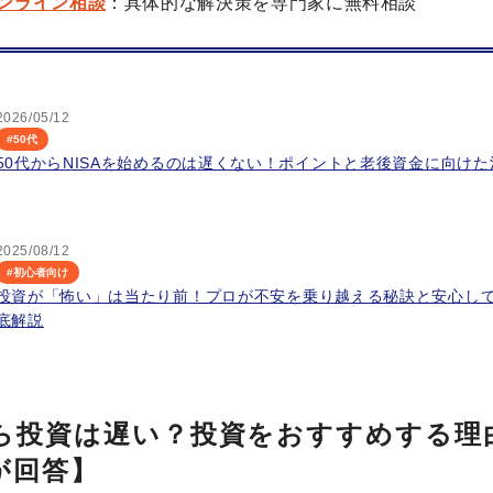
ンライン相談
：具体的な解決策を専門家に無料相談
2026/05/12
#
50代
50代からNISAを始めるのは遅くない！ポイントと老後資金に向け
2025/08/12
#
初心者向け
投資が「怖い」は当たり前！プロが不安を乗り越える秘訣と安心し
底解説
から投資は遅い？投資をおすすめする理
が回答】