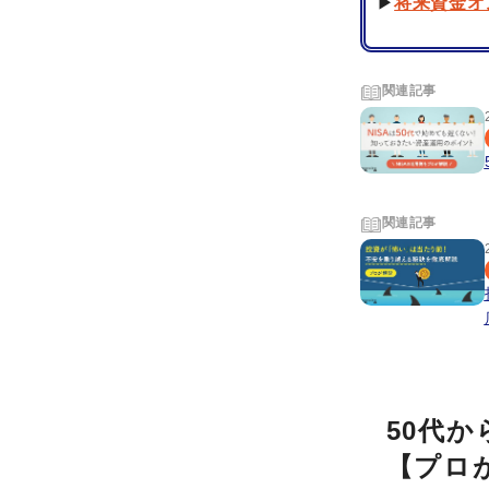
▶
将来資金オ
関連記事
関連記事
50代
【プロ