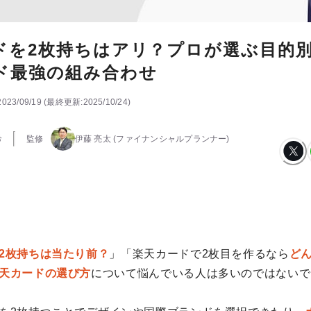
ドを2枚持ちはアリ？プロが選ぶ目的
ド最強の組み合わせ
2023/09/19
(
最終更新:
2025/10/24
)
希
監修
伊藤 亮太
(ファイナンシャルプランナー)
2枚持ちは当たり前？
」「楽天カードで2枚目を作るなら
ど
天カードの選び方
について悩んでいる人は多いのではないで