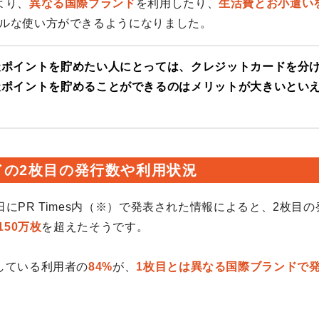
より、
異なる国際ブランド
を利用したり、
生活費とお小遣い
ルな使い方ができるようになりました。
天ポイントを貯めたい人にとっては、クレジットカードを分
天ポイントを貯めることができるのはメリットが大きいとい
。
ドの2枚目の発行数や利用状況
24日にPR Times内（※）で発表された情報によると、2枚目
150万枚
を超えたそうです。
している利用者の
84%
が、
1枚目とは異なる国際ブランドで