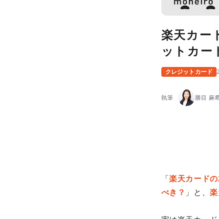
楽天カー
ットカー
クレジットカード
執筆
勝目 麻
「
楽天カードの
べき？
」と、
楽