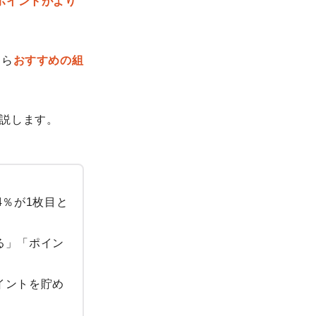
ポイントがより
なら
おすすめの組
説します。
4％が1枚目と
る」「ポイン
イントを貯め