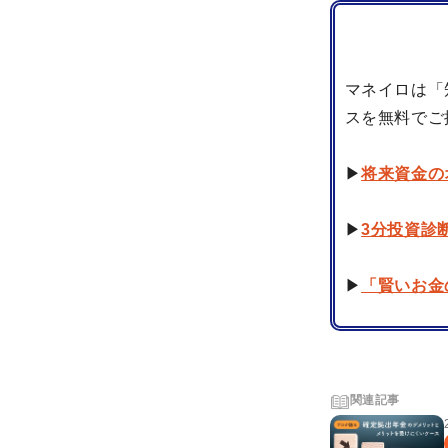
マネイロは「
スを無料でご
▶
将来資金の
▶
3分投資診
▶
「賢いお金
関連記事