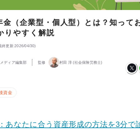
年金（企業型・個人型）とは？知って
かりやすく解説
最終更新:
2026/04/30
)
メディア編集部
監修
村田 淳
(社会保険労務士)
後資金
断：あなたに合う資産形成の方法を3分で