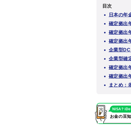
目次
日本の年
確定拠出
確定拠出
確定拠出
企業型DC
企業型確
確定拠出
確定拠出
まとめ：
NISA? iD
お金の豆知