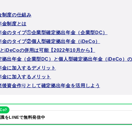
金制度の仕組み
年金制度とは
年金のタイプ①企業型確定拠出年金（企業型DC）
年金のタイプ②個人型確定拠出年金（iDeCo）
とiDeCoの併用は可能【2022年10月から】
定拠出年金（企業型DC）と個人型確定拠出年金（iDeCo）
年金に加入するデメリット
年金に加入するメリット
老後資金作りとして確定拠出年金を活用しよう
eCo?
識をLINEで無料発信中