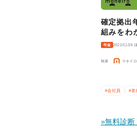
確定拠出
組みをわ
年金
2022/11/24
(
執筆
マネイロ
#
会社員
#
老
»無料診