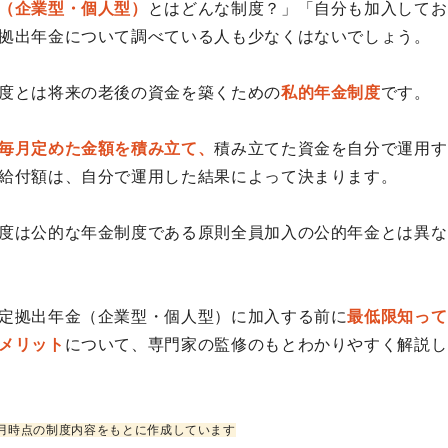
（企業型・個人型）
とはどんな制度？」「自分も加入してお
拠出年金について調べている人も少なくはないでしょう。
度とは将来の老後の資金を築くための
私的年金制度
です。
毎月定めた金額を積み立て、
積み立てた資金を自分で運用す
給付額は、自分で運用した結果によって決まります。
度は公的な年金制度である原則全員加入の公的年金とは異な
定拠出年金（企業型・個人型）に加入する前に
最低限知って
メリット
について、専門家の監修のもとわかりやすく解説し
4月時点の制度内容をもとに作成しています