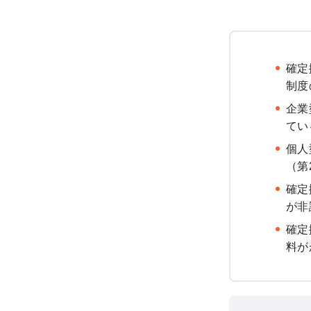
確定
制度
企業
てい
個人
（第
確定
が非
確定
料が