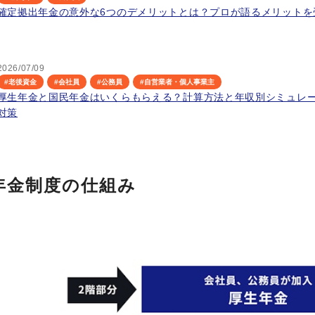
確定拠出年金の意外な6つのデメリットとは？プロが語るメリットを
2026/07/09
#
老後資金
#
会社員
#
公務員
#
自営業者・個人事業主
厚生年金と国民年金はいくらもらえる？計算方法と年収別シミュレ
対策
年金制度の仕組み