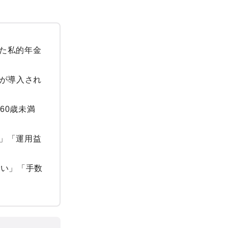
た私的年金
度が導入され
60歳未満
」「運用益
ない」「手数