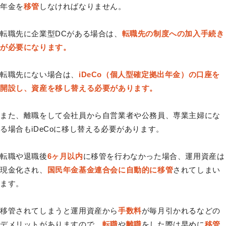
年金を
移管
しなければなりません。
転職先に企業型DCがある場合は、
転職先の制度への加入手続き
が必要になります。
転職先にない場合は、
iDeCo（個人型確定拠出年金）の口座を
開設し、資産を移し替える必要があります。
また、離職をして会社員から自営業者や公務員、専業主婦にな
る場合もiDeCoに移し替える必要があります。
転職や退職後
6ヶ月以内
に移管を行わなかった場合、運用資産は
現金化され、
国民年金基金連合会に自動的に移管
されてしまい
ます。
移管されてしまうと運用資産から
手数料
が毎月引かれるなどの
デメリットがありますので、
転職
や
離職
をした際は早めに
移管