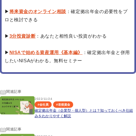
▶
将来資金のオンライン相談
：確定拠出年金の必要性をプ
ロと検討できる
▶
3分投資診断
：あなたと相性良い投資がわかる
▶
NISAで始める資産運用《基本編》
：確定拠出年金と併用
したいNISAがわかる。無料セミナー
関連記事
2022/11/24
#
会社員
#
老後資金
確定拠出年金（企業型・個人型）とは？知っておくべき仕組
みをわかりやすく解説
関連記事