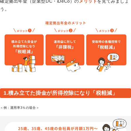
確定拠出年金（企業型DC・iDeCo）の
メリット
を見てみましょ
う。
1.積み立てた掛金が所得控除になり「税軽減」
＜例：運用率3％の場合＞