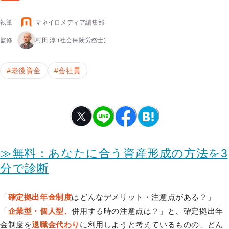
執筆
マネイロメディア編集部
監修
村田 淳
(社会保険労務士)
#
老後資金
#
会社員
≫無料：あなたに合う資産形成の方法を3
分で診断
「
確定拠出年金制度
はどんなデメリット・注意点がある？」
「
企業型・個人型、
併用する時の注意点は？」と、確定拠出年
金制度を
退職金代わり
に利用しようと考えているものの、どん