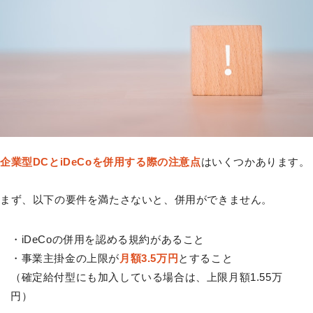
企業型DCとiDeCoを併用する際の注意点
はいくつかあります。
まず、以下の要件を満たさないと、併用ができません。
・iDeCoの併用を認める規約があること
・事業主掛金の上限が
月額3.5万円
とすること
（確定給付型にも加入している場合は、上限月額1.55万
円）