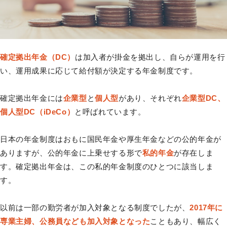
確定拠出年金（DC）
は加入者が掛金を拠出し、自らが運用を行
い、運用成果に応じて給付額が決定する年金制度です。
確定拠出年金には
企業型
と
個人型
があり、それぞれ
企業型DC、
個人型DC（iDeCo）
と呼ばれています。
日本の年金制度はおもに国民年金や厚生年金などの公的年金が
ありますが、公的年金に上乗せする形で
私的年金
が存在しま
す。確定拠出年金は、この私的年金制度のひとつに該当しま
す。
以前は一部の勤労者が加入対象となる制度でしたが、
2017年に
専業主婦、公務員なども加入対象となった
こともあり、幅広く