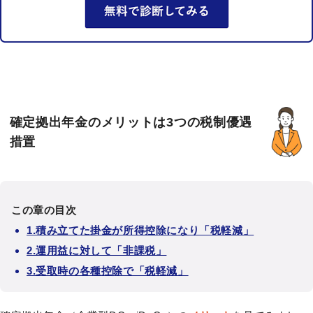
確定拠出年金のメリットは3つの税制優遇
措置
この章の目次
1.積み立てた掛金が所得控除になり「税軽減」
2.運用益に対して「非課税」
3.受取時の各種控除で「税軽減」