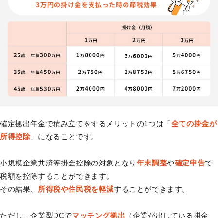
確定拠出年金で積み立てをするメリットの1つは「
全ての掛金が
所得控除
」になることです。
小規模企業共済等掛金控除の対象となり
年末調整
や
確定申告
で
税額を控除することができます。
その結果、
所得税や住民税を軽減
することができます。
ただし、企業型DCで
マッチング拠出
（企業が出している掛金