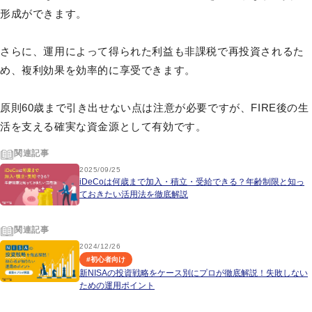
形成ができます。
さらに、運用によって得られた利益も非課税で再投資されるた
め、複利効果を効率的に享受できます。
原則60歳まで引き出せない点は注意が必要ですが、FIRE後の生
活を支える確実な資金源として有効です。
関連記事
2025/09/25
iDeCoは何歳まで加入・積立・受給できる？年齢制限と知っ
ておきたい活用法を徹底解説
関連記事
2024/12/26
#
初心者向け
新NISAの投資戦略をケース別にプロが徹底解説！失敗しない
ための運用ポイント