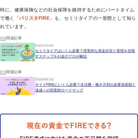
特に、健康保険などの社会保障を維持するためにパートタイム
で働く「
バリスタFIRE
」も、セミリタイアの一形態として知ら
れています。
関連記事
2025/10/28
セミリタイアはいくら必要？現実的な資金目安と実現を目指
すステップをお金のプロが解説
関連記事
2026/06/18
サイドFIREにいくら必要？生活費・働き方別の必要資産額と
達成への現実的ロードマップ