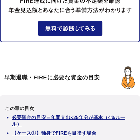
早期退職・FIREに必要な資金の目安
この章の目次
必要資金の目安＝年間支出×25年分が基本（4％ルー
ル）
【ケース①】独身でFIREを目指す場合