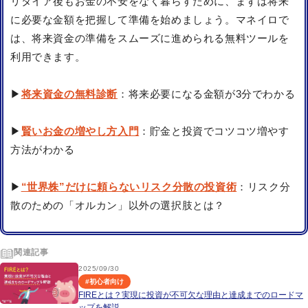
リタイア後もお金の不安をなく暮らすために、まずは将来
に必要な金額を把握して準備を始めましょう。マネイロで
は、将来資金の準備をスムーズに進められる無料ツールを
利用できます。
▶
将来資金の無料診断
：将来必要になる金額が3分でわかる
▶
賢いお金の増やし方入門
：貯金と投資でコツコツ増やす
方法がわかる
▶
“世界株”だけに頼らないリスク分散の投資術
：リスク分
散のための「オルカン」以外の選択肢とは？
関連記事
2025/09/30
#
初心者向け
FIREとは？実現に投資が不可欠な理由と達成までのロードマ
ップを解説