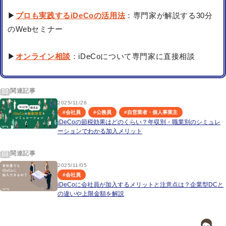
▶
プロも実践するiDeCoの活用法
：専門家が解説する30分
のWebセミナー
▶
オンライン相談
：iDeCoについて専門家に直接相談
関連記事
2025/11/26
#
会社員
#
公務員
#
自営業者・個人事業主
iDeCoの節税効果はどのくらい？年収別・職業別のシミュレ
ーションでわかる加入メリット
関連記事
2025/11/05
#
会社員
iDeCoに会社員が加入するメリットと注意点は？企業型DCと
の違いや上限金額を解説