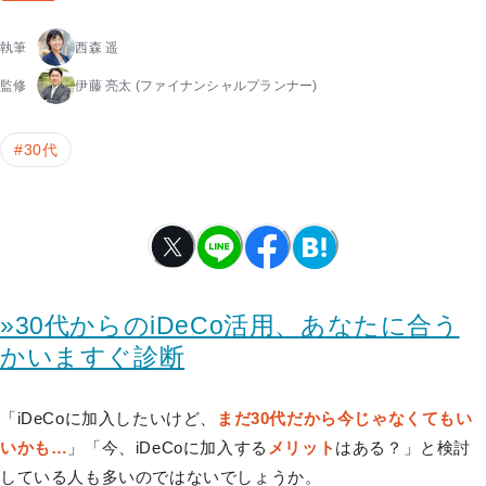
執筆
西森 遥
監修
伊藤 亮太
(ファイナンシャルプランナー)
#
30代
»30代からのiDeCo活用、あなたに合う
かいますぐ診断
「iDeCoに加入したいけど、
まだ30代だから今じゃなくてもい
いかも…
」「今、iDeCoに加入する
メリット
はある？」と検討
している人も多いのではないでしょうか。