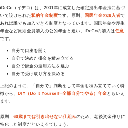
iDeCo（イデコ）は、2001年に成立した確定拠出年金法に基づ
いて設けられた
私的年金制度
です。原則、
国民年金の加入者
で
あれば誰でも加入できる制度となっています。国民年金や厚生
年金など原則全員加入の公的年金と違い、iDeCoの加入は
任意
です。
自分で口座を開く
自分で決めた掛金を積み立てる
自分で掛金の運用方法を選ぶ
自分で受け取り方を決める
上記のように、「自分で」判断をして年金を積み立てていく特
徴から、
DIY（Do It Yourself=全部自分でやる）年金
ともいえ
ます。
原則、
60歳までは引き出せない仕組み
のため、老後資金作りに
特化した制度だといえるでしょう。