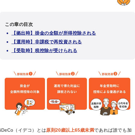
この章の目次
【拠出時】掛金の全額が所得控除される
【運用時】非課税で再投資される
【受取時】税控除が受けられる
iDeCo（イデコ）とは
原則20歳以上65歳未満
であれば誰でも加