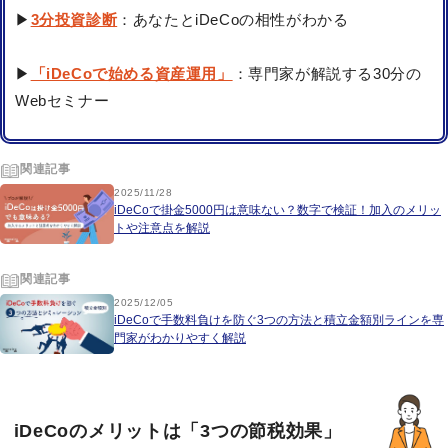
▶
3分投資診断
：あなたとiDeCoの相性がわかる
▶
「iDeCoで始める資産運用」
：専門家が解説する30分の
Webセミナー
関連記事
2025/11/28
iDeCoで掛金5000円は意味ない？数字で検証！加入のメリッ
トや注意点を解説
関連記事
2025/12/05
iDeCoで手数料負けを防ぐ3つの方法と積立金額別ラインを専
門家がわかりやすく解説
iDeCoのメリットは「3つの節税効果」