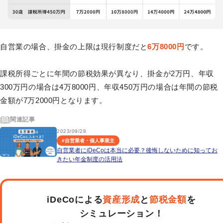
自営業の場合、掛金の上限は現行制度だと
6万8000円
です。
課税所得ごとに年間の節税効果が異なり、掛金が2万円、年収
300万円の場合は4万8000円、年収450万円の場合は年間の節税
金額が7万2000円となります。
関連記事
2023/09/28
#
自営業者・個人事業主
自営業者にiDeCoは本当に必要？後悔しないために知ってお
きたい年金制度の活用法
iDeCoによる
資産形成
と
節税金額
を
シミュレーション！