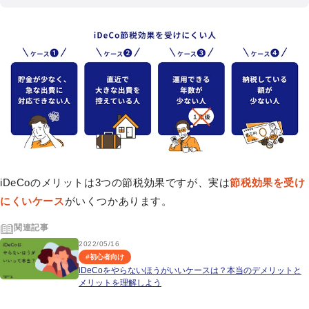
iDeCoのメリットは3つの節税効果ですが、実は
節税効果を受け
にくいケース
がいくつかあります。
関連記事
2022/05/16
#
初心者向け
iDeCoをやらないほうがいいケースは？本当のデメリットと
メリットを理解しよう