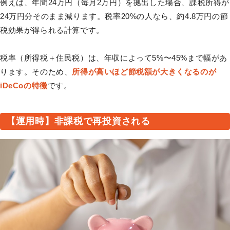
例えば、年間24万円（毎月2万円）を拠出した場合、課税所得が
24万円分そのまま減ります。税率20%の人なら、約4.8万円の節
税効果が得られる計算です。
税率（所得税＋住民税）は、年収によって5%〜45%まで幅があ
ります。そのため、
所得が高いほど節税額が大きくなるのが
iDeCoの特徴
です。
【運用時】非課税で再投資される