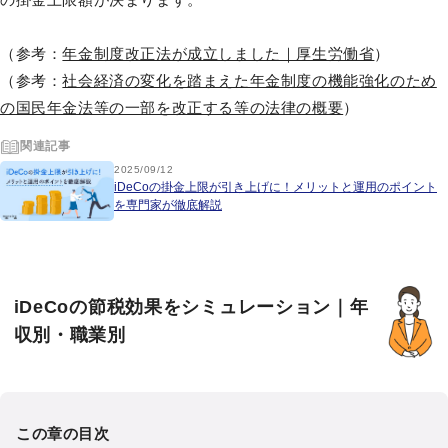
（参考：
年金制度改正法が成立しました｜厚生労働省
）
（参考：
社会経済の変化を踏まえた年金制度の機能強化のため
の国民年金法等の一部を改正する等の法律の概要
）
関連記事
2025/09/12
iDeCoの掛金上限が引き上げに！メリットと運用のポイント
を専門家が徹底解説
iDeCoの節税効果をシミュレーション｜年
収別・職業別
この章の目次