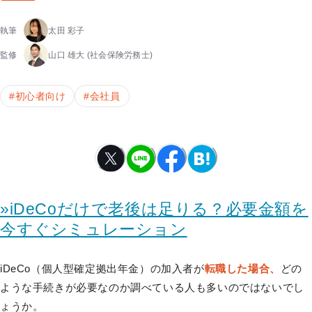
執筆
太田 彩子
監修
山口 雄大
(社会保険労務士)
#
初心者向け
#
会社員
»iDeCoだけで老後は足りる？必要金額を
今すぐシミュレーション
iDeCo（個人型確定拠出年金）の加入者が
転職した場合、
どの
ような手続きが必要なのか調べている人も多いのではないでし
ょうか。