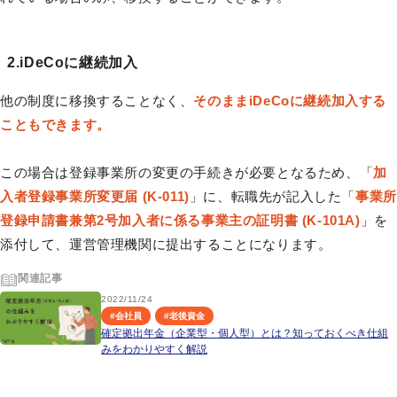
2.iDeCoに継続加入
他の制度に移換することなく、
そのままiDeCoに継続加入する
こともできます。
この場合は登録事業所の変更の手続きが必要となるため、「
加
入者登録事業所変更届 (K-011)
」に、転職先が記入した「
事業所
登録申請書兼第2号加入者に係る事業主の証明書 (K-101A)
」を
添付して、運営管理機関に提出することになります。
関連記事
2022/11/24
#
会社員
#
老後資金
確定拠出年金（企業型・個人型）とは？知っておくべき仕組
みをわかりやすく解説