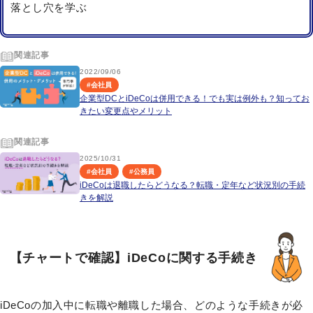
落とし穴を学ぶ
関連記事
2022/09/06
#
会社員
企業型DCとiDeCoは併用できる！でも実は例外も？知ってお
きたい変更点やメリット
関連記事
2025/10/31
#
会社員
#
公務員
iDeCoは退職したらどうなる？転職・定年など状況別の手続
きを解説
【チャートで確認】iDeCoに関する手続き
iDeCoの加入中に転職や離職した場合、どのような手続きが必