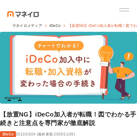
マネイロメディア
iDeCo
【放置NG】iDeCo加入者が転職！図
【放置NG】iDeCo加入者が転職！図でわかる手
続きと注意点を専門家が徹底解説
iDeCo
2022/10/24
(
最終更新:
2025/11/26
)