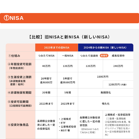
①NISA