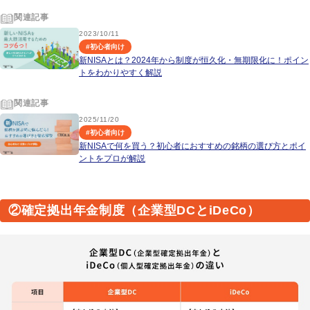
関連記事
2023/10/11
#
初心者向け
新NISAとは？2024年から制度が恒久化・無期限化に！ポイン
トをわかりやすく解説
関連記事
2025/11/20
#
初心者向け
新NISAで何を買う？初心者におすすめの銘柄の選び方とポイ
ントをプロが解説
②確定拠出年金制度（企業型DCとiDeCo）