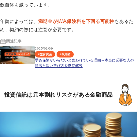
数自体も減っています。
年齡によっては、
満期金が払込保険料を下回る可能性
もあるた
め、契約の際には注意が必要です。
関連記事
2025/01/09
#
教育資金
#
既婚者
学資保険がいらないと言われている理由～本当に必要な人の
特徴と賢い選び方を徹底解説
投資信託は元本割れリスクがある金融商品