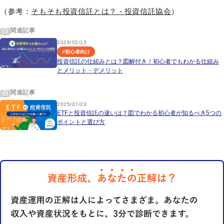
（参考：
そもそも投資信託とは？ - 投資信託協会
）
関連記事
2026/02/13
#
初心者向け
投資信託の仕組みとは？図解付き！初心者でもわかる仕組み
とメリット・デメリット
関連記事
2025/07/23
ETFと投資信託の違いは？図でわかる初心者が知るべき5つの
ポイントと選び方