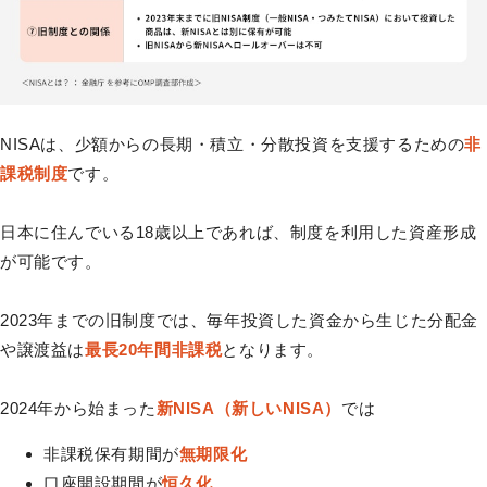
NISAは、少額からの長期・積立・分散投資を支援するための
非
課税制度
です。
日本に住んでいる18歳以上であれば、制度を利用した資産形成
が可能です。
2023年までの旧制度では、毎年投資した資金から生じた分配金
や譲渡益は
最長20年間非課税
となります。
2024年から始まった
新NISA（新しいNISA）
では
非課税保有期間が
無期限化
口座開設期間が
恒久化