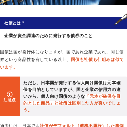
社債
とは？
企業が資金調達のために発行する債券のこと
国債
は
国
が発行体になりますが、国であれ企業であれ、同じ債
券という商品性を有している以上、
国債も社債も仕組みは似て
います。
ただし、日本国が発行する
個人向け国債は元本確
保を目的
としていますが、国と企業の信用力の違
いから、個人向け国債のような
「元本が確保を目
注意点
的とした商品」と社債は区別
した方が良いでしょ
う。
過去には、日本でも
社債がデフォルト（債務不履行）した事例