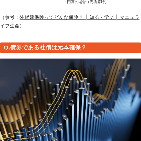
・円高の場合（円換算時）
（参考：
外貨建保険ってどんな保険？ │ 知る・学ぶ │ マニュラ
イフ生命
）
Q.債券である社債は元本確保？