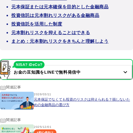
元本保証または元本確保を目的とした金融商品
投資信託は元本割れリスクがある金融商品
投資信託を活用した制度
元本割れリスクを抑えることはできる
まとめ：元本割れリスクをきちんと理解しよう
NISA? iDeCo?
お金の豆知識をLINEで無料発信中
関連記事
2026/03/11
元本保証でなくても投資のリスクは抑えられる？損しないた
めの金融商品の選び方
関連記事
2025/12/01
#
初心者向け