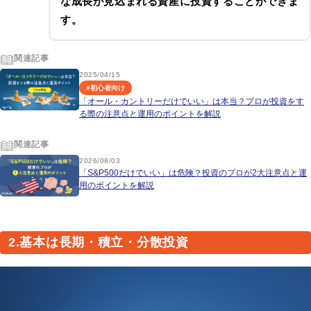
な成長が見込まれる資産に投資することができま
す。
関連記事
2025/04/15
#
初心者向け
「オール・カントリーだけでいい」は本当？プロが投資をす
る際の注意点と運用のポイントを解説
関連記事
2026/08/03
「S&P500だけでいい」は危険？投資のプロが2大注意点と運
用のポイントを解説
2.基本は長期・積立・分散投資