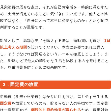
見栄消費の厄介な点は、それが自己肯定感を一時的に満たすた
め、支出が増えていることに気づきにくい点です。他人との比
較ではなく、「自分にとって本当に必要なものか」という軸で
判断することが重要です。
対策として、高額なモノを購入する際は、衝動買いを避け、
1日
以上考える期間
を設けてください。本当に必要であれば購入
し、そうでなければ見送るというルールを徹底しましょう。ま
た、SNSなどで他人の華やかな生活と比較するのを避けること
も、見栄消費を防ぐために効果的です。
3．固定費の放置
変動費（食費や娯楽費）ばかりに目を向け、毎月必ず発生する
固定費
を放置しているのも、貯まらない人の特徴です。固定費
は一度見直せば、
継続的に節約効果が得られる
ため、費用対効