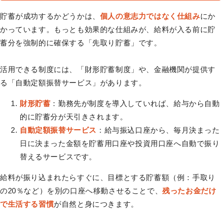
貯蓄が成功するかどうかは、
個人の意志力ではなく仕組み
にか
かっています。もっとも効果的な仕組みが、給料が入る前に貯
蓄分を強制的に確保する「先取り貯蓄」です。
活用できる制度には、「財形貯蓄制度」や、金融機関が提供す
る「自動定額振替サービス」があります。
財形貯蓄
：勤務先が制度を導入していれば、給与から自動
的に貯蓄分が天引きされます。
自動定額振替サービス
：給与振込口座から、毎月決まった
日に決まった金額を貯蓄用口座や投資用口座へ自動で振り
替えるサービスです。
給料が振り込まれたらすぐに、目標とする貯蓄額（例：手取り
の20％など）を別の口座へ移動させることで、
残ったお金だけ
で生活する習慣
が自然と身につきます。