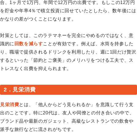
合、1ヶ月で1万円、年間で12万円の出費です。もしこの12万円
を貯金や年率4％で積立投資に回せていたとしたら、数年後には
かなりの差がつくことになります。
対策としては、このラテマネーを完全にやめるのではなく、意
識的に
回数を減らす
ことが有効です。例えば、水筒を持参した
り、職場で提供されるドリンクを利用したり、週に1回だけ贅沢
するといった「節約とご褒美」のメリハリをつける工夫で、ス
トレスなく出費を抑えられます。
2．見栄消費
見栄消費
とは、「他人からどう見られるか」を意識して行う支
出のことです。特に20代は、友人や同僚との付き合いの中で、
ブランド品や最新のガジェット、高級なレストランでの飲食や
派手な旅行などに流されがちです。