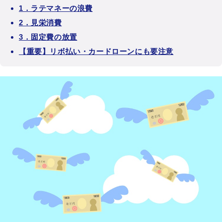
1．ラテマネーの浪費
2．見栄消費
3．固定費の放置
【重要】リボ払い・カードローンにも要注意