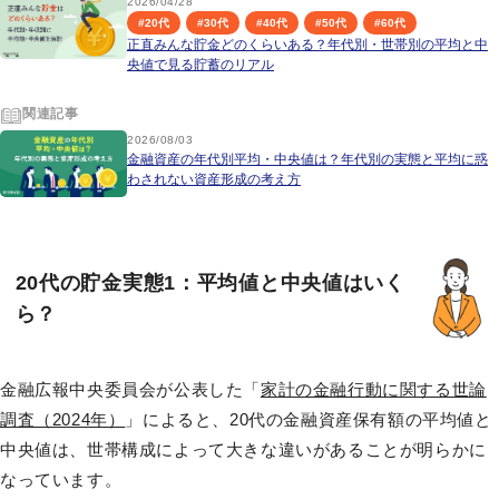
2026/04/28
#
20代
#
30代
#
40代
#
50代
#
60代
正直みんな貯金どのくらいある？年代別・世帯別の平均と中
央値で見る貯蓄のリアル
関連記事
2026/08/03
金融資産の年代別平均・中央値は？年代別の実態と平均に惑
わされない資産形成の考え方
20代の貯金実態1：平均値と中央値はいく
ら？
金融広報中央委員会が公表した「
家計の金融行動に関する世論
調査（2024年）
」によると、20代の金融資産保有額の平均値と
中央値は、世帯構成によって大きな違いがあることが明らかに
なっています。