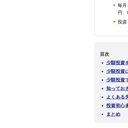
毎月
円、
投資
目次
少額投資
少額投資
少額投資
知ってお
よくある
投資初心
まとめ