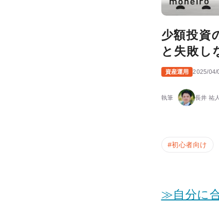
少額投資
と失敗し
資産運用
2025/04/
執筆
長井 祐
#
初心者向け
≫自分に