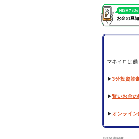
NISA? iD
お金の豆知
マネイロは働
▶
3分投資診
▶
賢いお金の
▶
オンライン
関連記事