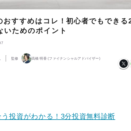
のおすすめはコレ！初心者でもできる
ないためのポイント
07
人
監修
高橋 明香
(ファイナンシャルアドバイザー)
合う投資がわかる！3分投資無料診断