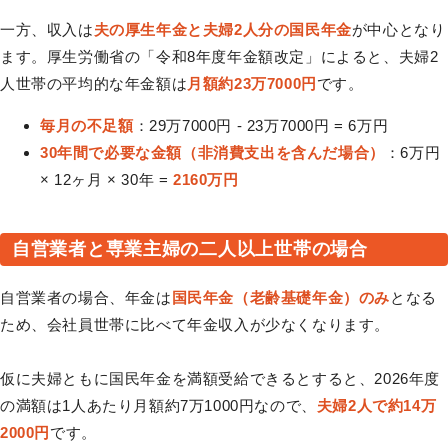
一方、収入は
夫の厚生年金と夫婦2人分の国民年金
が中心となり
ます。厚生労働省の「令和8年度年金額改定」によると、夫婦2
人世帯の平均的な年金額は
月額約23万7000円
です。
毎月の不足額
：29万7000円 - 23万7000円 = 6万円
30年間で必要な金額（非消費支出を含んだ場合）
：6万円
× 12ヶ月 × 30年 =
2160万円
自営業者と専業主婦の二人以上世帯の場合
自営業者の場合、年金は
国民年金（老齢基礎年金）のみ
となる
ため、会社員世帯に比べて年金収入が少なくなります。
仮に夫婦ともに国民年金を満額受給できるとすると、2026年度
の満額は1人あたり月額約7万1000円なので、
夫婦2人で約14万
2000円
です。