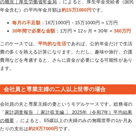
の概況｜厚生労働省年金局
」によると、厚生年金受給者（国民
年金含む）の平均年金月額は
約15万1000円
です。
毎月の不足額
：16万1000円 - 15万1000円 = 1万円
30年間で必要な金額
：1万円 × 12ヶ月 × 30年 =
360万円
このケースでは、
平均的な生活
であれば、公的年金だけで生活
費の多くを賄える計算になります。ただし、趣味や旅行、介護
費用などを考慮すると、さらに資金が必要になる可能性があり
ます。
会社員と専業主婦の二人以上世帯の場合
会社員の夫と専業主婦の妻というモデルケースです。総務省の
「
家計調査報告 〔 家計収支編 〕 2025年（令和7年）平均結果
の概要
」によると、65歳以上の夫婦のみの無職世帯の1か月あ
たりの支出は
約29万7000円
です。