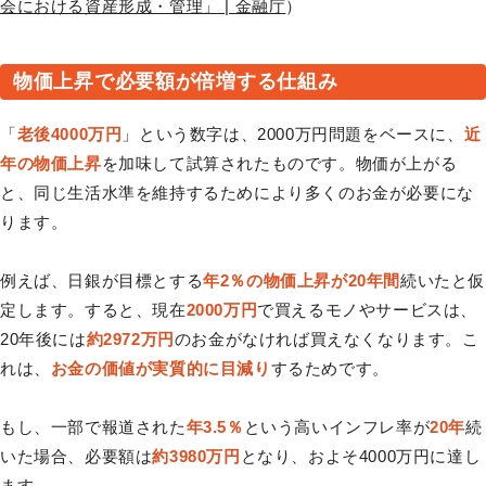
会における資産形成・管理」 | 金融庁
）
物価上昇で必要額が倍増する仕組み
「
老後4000万円
」という数字は、2000万円問題をベースに、
近
年の物価上昇
を加味して試算されたものです。物価が上がる
と、同じ生活水準を維持するためにより多くのお金が必要にな
ります。
例えば、日銀が目標とする
年2％の物価上昇が20年間
続いたと仮
定します。すると、現在
2000万円
で買えるモノやサービスは、
20年後には
約2972万円
のお金がなければ買えなくなります。こ
れは、
お金の価値が実質的に目減り
するためです。
もし、一部で報道された
年3.5％
という高いインフレ率が
20年
続
いた場合、必要額は
約3980万円
となり、およそ4000万円に達し
ます。