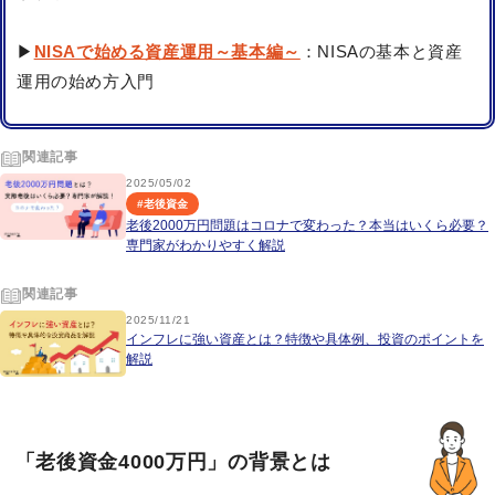
▶
NISAで始める資産運用～基本編～
：NISAの基本と資産
運用の始め方入門
関連記事
2025/05/02
#
老後資金
老後2000万円問題はコロナで変わった？本当はいくら必要？
専門家がわかりやすく解説
関連記事
2025/11/21
インフレに強い資産とは？特徴や具体例、投資のポイントを
解説
「老後資金4000万円」の背景とは