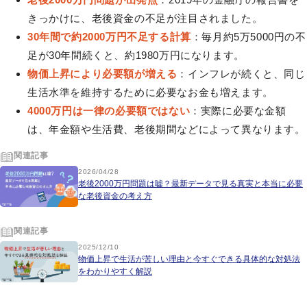
きっかけに、老後資金の不足が注目されました。
30年間で約2000万円不足する計算
：毎月約5万5000円の不
足が30年間続くと、約1980万円になります。
物価上昇により必要額が増える
：インフレが続くと、同じ
生活水準を維持するために必要なお金も増えます。
4000万円は一律の必要額ではない
：実際に必要な金額
は、年金額や生活費、老後期間などによって異なります。
関連記事
2026/04/28
老後2000万円問題は嘘？最新データで見る真実と本当に必要
な老後資金の考え方
関連記事
2025/12/10
物価上昇で生活が苦しい理由と今すぐできる具体的な対処法
をわかりやすく解説