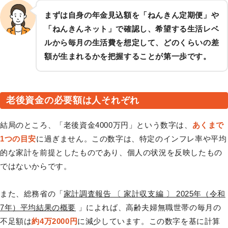
まずは自身の年金見込額を「ねんきん定期便」や
「ねんきんネット」で確認し、希望する生活レベ
ルから毎月の生活費を想定して、どのくらいの差
額が生まれるかを把握することが第一歩です。
老後資金の必要額は人それぞれ
結局のところ、「老後資金4000万円」という数字は、
あくまで
1つの目安
に過ぎません。この数字は、特定のインフレ率や平均
的な家計を前提としたものであり、個人の状況を反映したもの
ではないからです。
また、総務省の「
家計調査報告 〔 家計収支編 〕 2025年（令和
7年）平均結果の概要
」によれば、高齢夫婦無職世帯の毎月の
不足額は
約4万2000円
に減少しています。この数字を基に計算