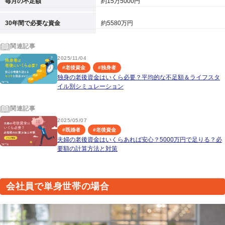
毎月の不足額
約15万5000円
30年間で必要な資金
約5580万円
関連記事
2025/11/04
#
老後資金
#
独身者
独身の老後資金はいくら必要？平均的な不足額＆ライフスタ
イル別シミュレーション
関連記事
2025/05/07
#
既婚者
#
老後資金
夫婦の老後資金はいくらあれば安心？5000万円で足りる？必
要額の計算方法と対策
会社員で単身世帯の場合