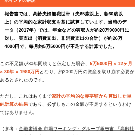
ポイントの解説
報告書では、高齢夫婦無職世帯（夫65歳以上、妻60歳以
上）の平均的な家計収支を基に試算しています。当時のデ
ータ（2017年）では、年金などの実収入が約20万9000円に
対し、実支出（消費支出、非消費支出の合計）が約26万
4000円で、毎月約5万5000円が不足する計算でした。
この不足額が30年間続くと仮定した場合、
5万5000円 × 12ヶ月
× 30年 = 1980万円
となり、約2000万円の資産を取り崩す必要が
あるとされたのです。
ただし、これはあくまで
家計の平均的な赤字額から算出した単
純計算の結果
であり、必ずしもこの金額が不足するというわけ
ではありません。
（参考：
金融審議会 市場ワーキング・グループ報告書 「高齢社