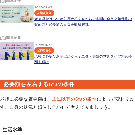
関連記事
2025/05/07
#
老後資金
老後資金はいつから貯める？今からでも間に合う？年代別の
貯め方と必要額の目安を徹底解説
関連記事
2025/08/22
#
老後資金
老後に必要なお金はいくら？単身・夫婦の世帯タイプ別必要
額を解説
必要額を左右する5つの条件
老後に必要な資金額は、
主に以下の5つの条件
によって変わりま
す。自身の状況と照らし合わせて考えてみましょう。
生活水準