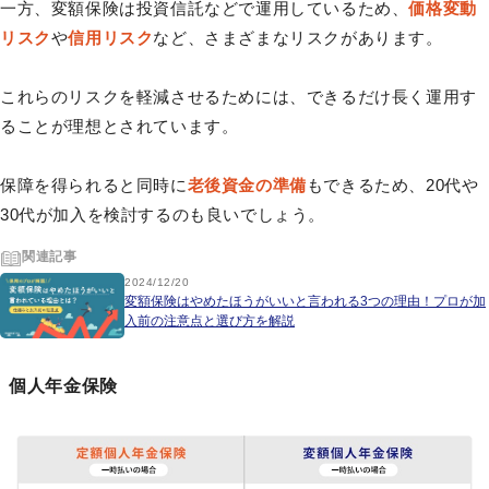
一方、変額保険は投資信託などで運用しているため、
価格変動
リスク
や
信用リスク
など、さまざまなリスクがあります。
これらのリスクを軽減させるためには、できるだけ長く運用す
ることが理想とされています。
保障を得られると同時に
老後資金の準備
もできるため、20代や
30代が加入を検討するのも良いでしょう。
関連記事
2024/12/20
変額保険はやめたほうがいいと言われる3つの理由！プロが加
入前の注意点と選び方を解説
個人年金保険