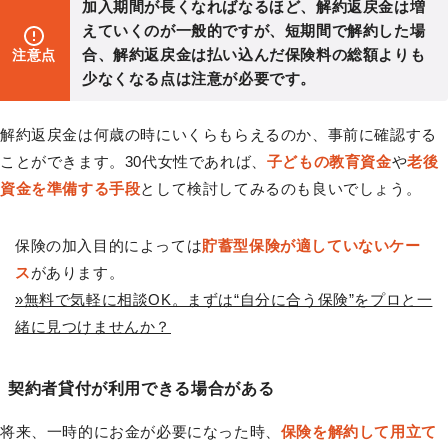
加入期間が長くなればなるほど、解約返戻金は増
えていくのが一般的ですが、短期間で解約した場
合、解約返戻金は払い込んだ保険料の総額よりも
注意点
少なくなる点は注意が必要です。
解約返戻金は何歳の時にいくらもらえるのか、事前に確認する
ことができます。30代女性であれば、
子どもの教育資金
や
老後
資金を準備する手段
として検討してみるのも良いでしょう。
保険の加入目的によっては
貯蓄型保険が適していないケー
ス
があります。
»無料で気軽に相談OK。まずは“自分に合う保険”をプロと一
緒に見つけませんか？
契約者貸付が利用できる場合がある
将来、一時的にお金が必要になった時、
保険を解約して用立て