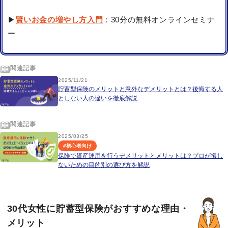
▶
賢いお金の増やし方入門
：30分の無料オンラインセミナ
ー
関連記事
2025/11/21
貯蓄型保険のメリットと意外なデメリットとは？後悔する人
としない人の違いを徹底解説
関連記事
2025/03/25
#
初心者向け
保険で資産運用を行うデメリットとメリットは？プロが損し
ないための目的別の選び方を解説
30代女性に貯蓄型保険がおすすめな理由・
メリット