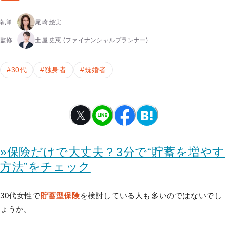
執筆
尾崎 絵実
監修
土屋 史恵
(ファイナンシャルプランナー)
#
30代
#
独身者
#
既婚者
»保険だけで大丈夫？3分で“貯蓄を増やす
方法”をチェック
30代女性で
貯蓄型保険
を検討している人も多いのではないでし
ょうか。