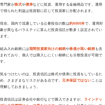
専門家が
株式
や
債券
などに投資、運用する金融商品です。運用
で得られた利益は投資額に応じて投資家に分配されます。
現在、国内で流通している公募投信の数は
約6000本
で、運用対
象が異なるバラエティに富んだ投資信託が数多く設定されてい
ます。
組み入れ銘柄には
期間投資家向けの銘柄
や
株価が高い銘柄
も含
まれており、個人では購入しにくい銘柄にも分散投資が可能で
す。
気をつけたいのは、投資信託は株式や債券に投資をしているた
め、さまざまなリスクがある点です。
元本保証ではない
ことは
理解しておきましょう。
投資信託は証券会社や銀行などで購入できますが、
ラインナッ