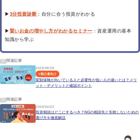
▶
3分投資診断
：自分に合う投資がわかる
▶
賢いお金の増やし方がわかるセミナー
：資産運用の基本
知識から学ぶ
関連記事
2025/08/28
#
初心者向け
変額保険が向いている人と必要性が低い人の違いとは？メリ
ット・デメリットと確認ポイント
関連記事
2026/04/22
投資相談はどこにするべき？NGの相談先と失敗しないための
選び方を徹底解説