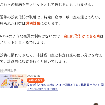
これらの制約をデメリットとして感じるかもしれません。
通常の投資信託の取引は、特定口座や一般口座を通じて行い、
得られた利益は
課税対象
になります。
NISAのような売買の制約はないので、
自由に取引ができる点
は
メリットと言えるでしょう。
投資に慣れてきたら、非課税口座と特定口座の使い分けを考え
て、計画的に投資を行うと良いでしょう。
関連記事
2025/12/22
#
初心者向け
投資信託とNISAの違いとは？併用は可能？比較図と今さら聞
けない疑問にプロが回答