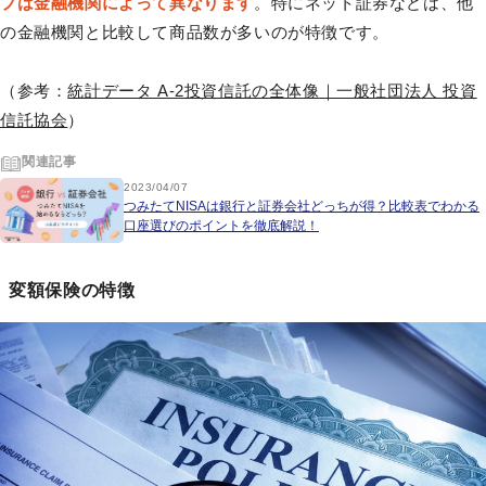
プは金融機関によって異なります
。特にネット証券などは、他
の金融機関と比較して商品数が多いのが特徴です。
（参考：
統計データ A-2投資信託の全体像｜一般社団法人 投資
信託協会
）
関連記事
2023/04/07
つみたてNISAは銀行と証券会社どっちが得？比較表でわかる
口座選びのポイントを徹底解説！
変額保険の特徴