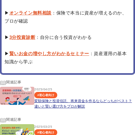
▶
オンライン無料相談
：保険で本当に資産が増えるのか、
プロが確認
▶
3分投資診断
：自分に合う投資がわかる
▶
賢いお金の増やし方がわかるセミナー
：資産運用の基本
知識から学ぶ
関連記事
2025/04/25
#
初心者向け
変額保険と投資信託、将来資金を作るならどっちがベスト？
違いと賢い選び方をプロが解説
関連記事
2025/03/25
#
初心者向け