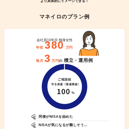
より具体的にイメージできる！
マネイロのプラン例
会社員10年目 独身女性
380
年収
万円
3
積立・
運用例
毎月
万円
の
同僚がNISAを始めた
NISAが気になるが難しそう…