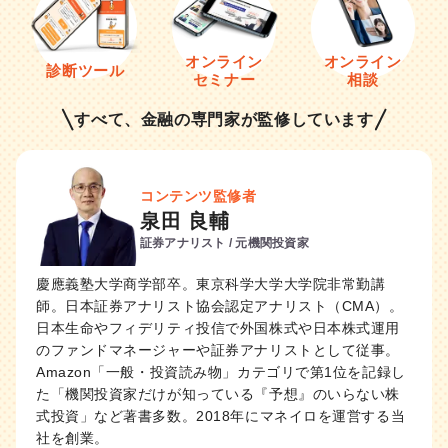
オンライン
オンライン
診断ツール
セミナー
相談
すべて、金融の専門家が監修しています
コンテンツ監修者
泉田 良輔
証券アナリスト / 元機関投資家
慶應義塾大学商学部卒。東京科学大学大学院非常勤講
師。日本証券アナリスト協会認定アナリスト（CMA）。
日本生命やフィデリティ投信で外国株式や日本株式運用
のファンドマネージャーや証券アナリストとして従事。
Amazon「一般・投資読み物」カテゴリで第1位を記録し
た「機関投資家だけが知っている『予想』のいらない株
式投資」など著書多数。2018年にマネイロを運営する当
社を創業。