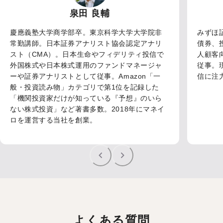
泉田 良輔
慶應義塾大学商学部卒。東京科学大学大学院非
みずほ
常勤講師。日本証券アナリスト協会認定アナリ
債券、
スト（CMA）。日本生命やフィデリティ投信で
人顧客
外国株式や日本株式運用のファンドマネージャ
従事。
ーや証券アナリストとして従事。Amazon「一
信に注力。C
般・投資読み物」カテゴリで第1位を記録した
「機関投資家だけが知っている『予想』のいら
ない株式投資」など著書多数。2018年にマネイ
ロを運営する当社を創業。
よくある質問