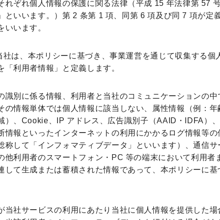
それぞれ個人情報の保護に関る法律（平成 15 年法律第 57
といいます。）第 2 条第 1 項、同第 6 項及び同 7 項が
をいいます。
 当社は、本ポリシーに基づき、事業運営を通じて収集する個
を「利用者情報」と定義します。
の識別に係る情報、利用者と当社のコミュニケーションの中
その情報単体では個人情報に該当しない、属性情報（例：年
）、Cookie、IP アドレス、広告識別子（AAID・IDFA
断情報といったインターネットの利用にかかるログ情報等の
総称して「インフォマティブデータ」といいます）、通信サ
の他利用者のスマートフォン・PC 等の端末において利用者
連して生成または蓄積された情報であって、本ポリシーに基
。
が当社サービスの利用にあたり当社に個人情報を提供した場