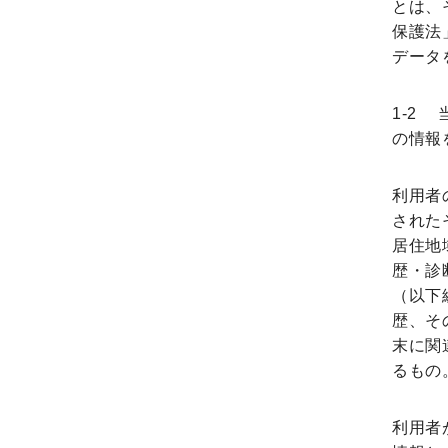
とは、
保護法」
データ
1-2
の情報
利用者
された
居住地域
歴・診
（以下
歴、そ
末に関
るもの
利用者