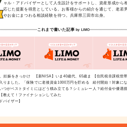
ャル・アドバイザーとして人生設計をサポートし、資産形成から
応じた提案を得意としている。お客様からの紹介を通じて、老若
やお金にまつわる相談経験を待つ。兵庫県三田市出身。
これまで書いた記事
by LIMO
代、妊娠をきっかけ
【新NISA】いま40歳代、65歳ま
【住民税非課税世
入りました。「保険
でに老後資金1000万円を貯める
給付開始！対象に
いつがベストタイミ
にはどう積み立てる？シミュレー
人？給付金や優遇
【教えて！ファイナ
ションしてみた
ドバイザー】