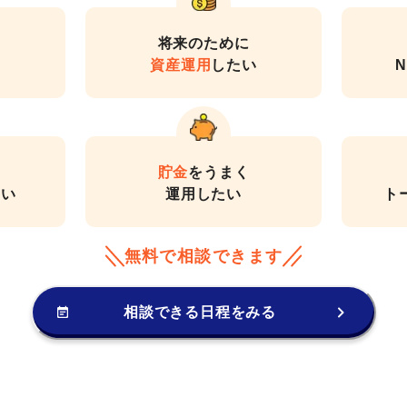
将来のために
資産運用
したい
N
貯金
をうまく
たい
運用したい
ト
無料で相談できます
相談できる日程をみる