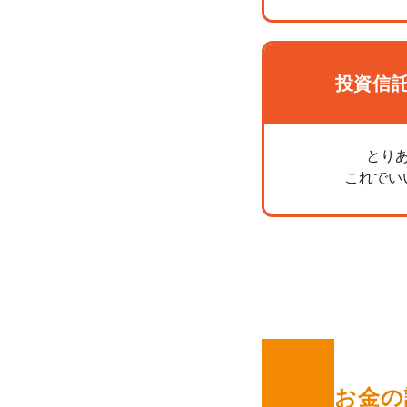
投資信
とり
これでい
お金の