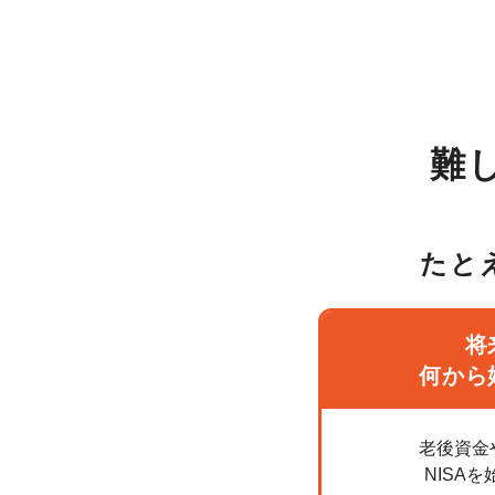
難
たと
将
何から
老後資金
NISA