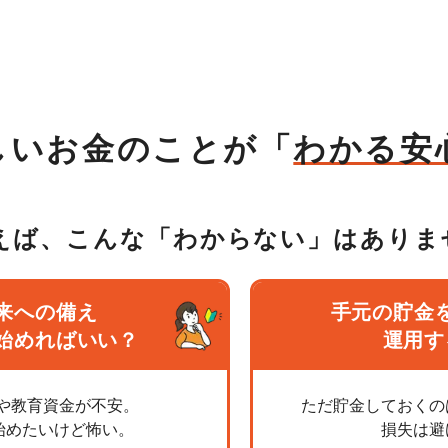
しいお金のことが
「
わかる安
えば、こんな「わからない」は
ありま
来への備え
手元の貯金
始めればいい？
運用す
や教育資金が不安。
ただ貯金しておくの
を始めたいけど怖い。
損失は避