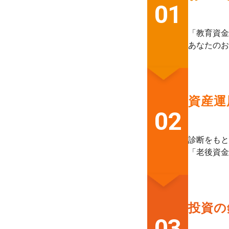
01
「教育資金
あなたのお
資産運
02
診断をもと
「老後資金
投資の
03