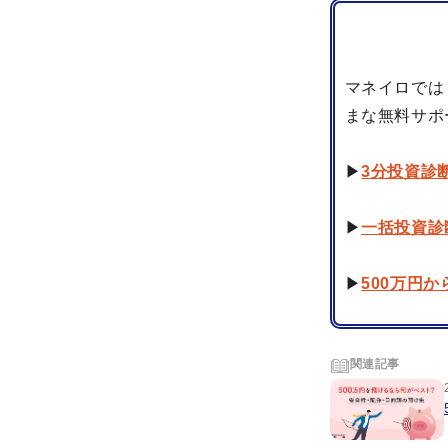
マネイロでは
まな無料サポ
▶
3分投資診
▶
一括投資診
▶
500万円
関連記事