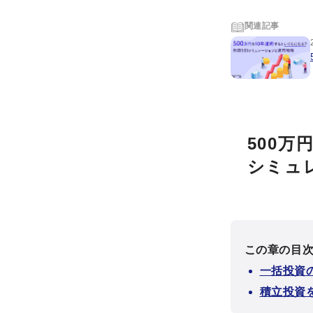
関連記事
500
シミュ
この章の目
一括投資
積立投資