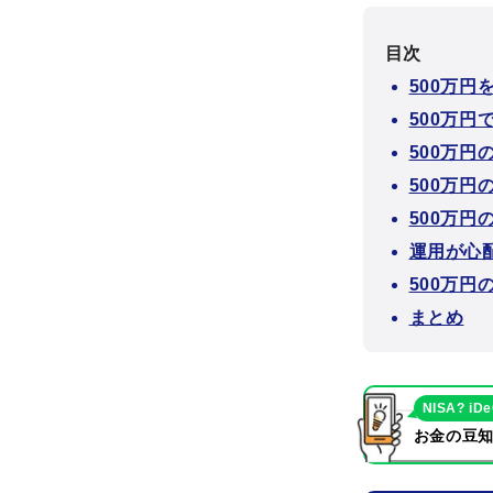
目次
500万
500万
500万円
500万円
500万
運用が心
500万
まとめ
NISA? iD
お金の豆知