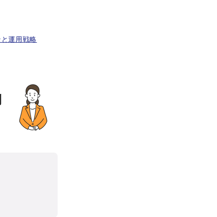
ンと運用戦略
別