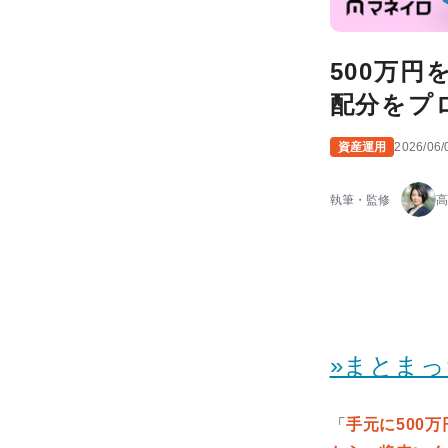
500万
配分をプ
資産運用
2026/06/
執筆・監修
高
»まとま
「
手元に500