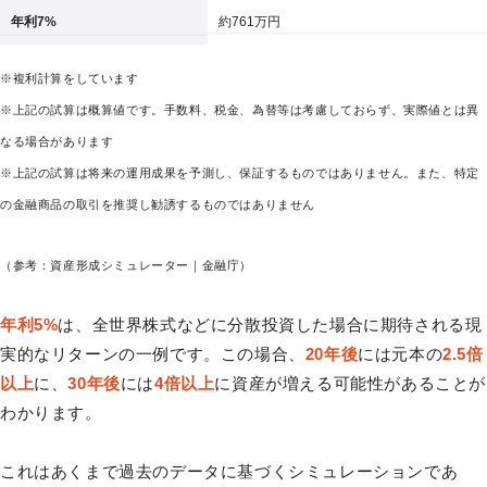
年利7%
約761万円
※複利計算をしています
※上記の試算は概算値です。手数料、税金、為替等は考慮しておらず、実際値とは異
なる場合があります
※上記の試算は将来の運用成果を予測し、保証するものではありません。また、特定
の金融商品の取引を推奨し勧誘するものではありません
（参考：資産形成シミュレーター｜金融庁）
年利5%
は、全世界株式などに分散投資した場合に期待される現
実的なリターンの一例です。この場合、
20年後
には元本の
2.5倍
以上
に、
30年後
には
4倍以上
に資産が増える可能性があることが
わかります。
これはあくまで過去のデータに基づくシミュレーションであ