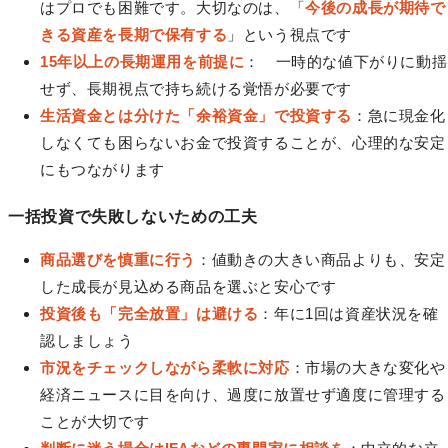
はプロでも困難です。大切なのは、「
今後の成長が期待で
きる資産を長期で保有する
」という視点です
15年以上の長期運用を前提に
： 一時的な値下がりに動揺
せず、長期視点で持ち続ける覚悟が必要です
生活資金とは分けた「余裕資金」で投資する
：急に現金化
しなくても困らないお金で投資することが、心理的な安定
にもつながります
一括投資で失敗しないための工夫
商品選びを慎重に行う
：値動きの大きい商品よりも、安定
した成長が見込める商品を選ぶと安心です
投資後も「完全放置」は避ける
：年に1回は資産状況を確
認しましょう
市況をチェックしながら柔軟に対応
：市場の大きな変化や
経済ニュースに目を向け、過度に放置せず適度に管理する
ことが大切です