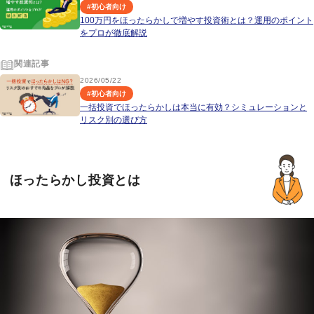
#
初心者向け
100万円をほったらかしで増やす投資術とは？運用のポイント
をプロが徹底解説
関連記事
2026/05/22
#
初心者向け
一括投資でほったらかしは本当に有効？シミュレーションと
リスク別の選び方
ほったらかし投資とは