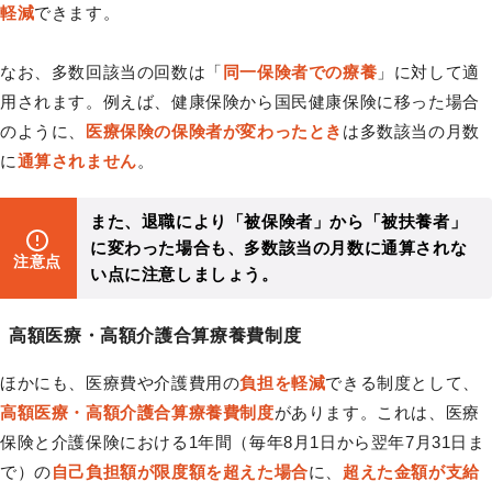
軽減
できます。
なお、多数回該当の回数は「
同一保険者での療養
」に対して適
用されます。例えば、健康保険から国民健康保険に移った場合
のように、
医療保険の保険者が変わったとき
は多数該当の月数
に
通算されません
。
また、退職により「被保険者」から「被扶養者」
に変わった場合も、多数該当の月数に通算されな
注意点
い点に注意しましょう。
高額医療・高額介護合算療養費制度
ほかにも、医療費や介護費用の
負担を軽減
できる制度として、
高額医療・高額介護合算療養費制度
があります。これは、医療
保険と介護保険における1年間（毎年8月1日から翌年7月31日ま
で）の
自己負担額が限度額を超えた場合
に、
超えた金額が支給