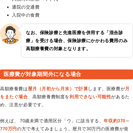
通院の交通費
入院中の食費
なお、保険診療と先進医療を併用する「
混合診
療
」を受ける場合、
保険診療にかかわる費用のみ
高額療養費の対象
となります。
医療費が対象期間外になる場合
高額療養費は
暦月（月初から月末）で計算
します。医療費が
月
をまたぐ場合
、高額療養費制度を
利用できない可能性
があるた
め、注意が必要です。
例えば、 70歳未満で適用区分「ウ」に該当する、
年収約370～
770万円
の方で考えてみましょう。暦月で30万円の医療費が発