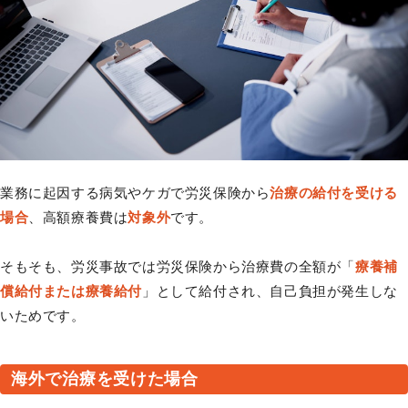
業務に起因する病気やケガで労災保険から
治療の給付を受ける
場合
、高額療養費は
対象外
です。
そもそも、労災事故では労災保険から治療費の全額が「
療養補
償給付または療養給付
」として給付され、自己負担が発生しな
いためです。
海外で治療を受けた場合