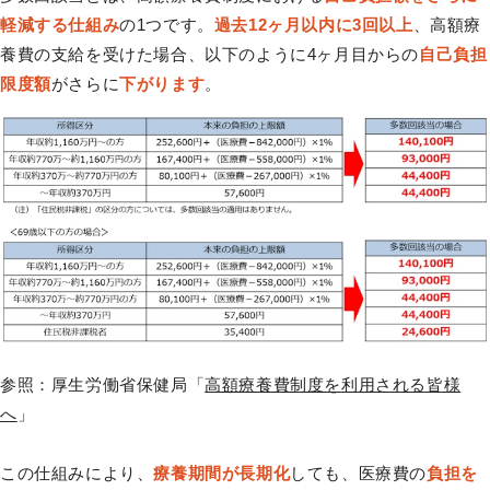
軽減する仕組み
の1つです。
過去12ヶ月以内に3回以上
、高額療
養費の支給を受けた場合、以下のように4ヶ月目からの
自己負担
限度額
がさらに
下がります
。
参照：厚生労働省保健局「
高額療養費制度を利用される皆様
へ
」
この仕組みにより、
療養期間が長期化
しても、医療費の
負担を