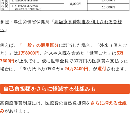
参照：厚生労働省保健局「
高額療養費制度を利用される皆様
へ
」
例えば、
「一般」の適用区分
に該当した場合、「外来（個人ご
と）」は
1万8000円
、外来や入院を含めた「世帯ごと」は
5万
7600円
が上限です。仮に世帯全員で30万円の医療費を支払った
場合は、「30万円-5万7600円＝
24万2400円
」が
還付
されます。
自己負担額をさらに軽減する仕組みも
高額療養費制度には、医療費の自己負担額を
さらに抑える仕組
み
があります。