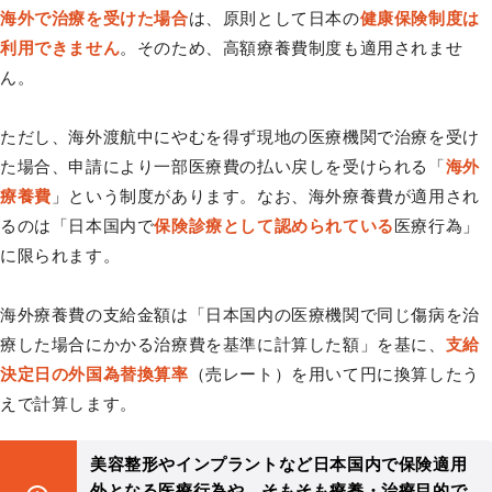
海外で治療を受けた場合
は、原則として日本の
健康保険制度は
利用できません
。そのため、高額療養費制度も適用されませ
ん。
ただし、海外渡航中にやむを得ず現地の医療機関で治療を受け
た場合、申請により一部医療費の払い戻しを受けられる「
海外
療養費
」という制度があります。なお、海外療養費が適用され
るのは「日本国内で
保険診療として認められている
医療行為」
に限られます。
海外療養費の支給金額は「日本国内の医療機関で同じ傷病を治
療した場合にかかる治療費を基準に計算した額」を基に、
支給
決定日の外国為替換算率
（売レート）を用いて円に換算したう
えで計算します。
美容整形やインプラントなど日本国内で保険適用
外となる医療行為や、そもそも療養・治療目的で