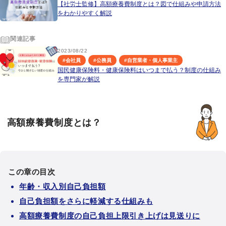
【社労士監修】高額療養費制度とは？図で仕組みや申請方法
をわかりやすく解説
関連記事
2023/08/22
#
会社員
#
公務員
#
自営業者・個人事業主
国民健康保険料・健康保険料はいつまで払う？制度の仕組み
を専門家が解説
高額療養費制度とは？
この章の目次
年齢・収入別自己負担額
自己負担額をさらに軽減する仕組みも
高額療養費制度の自己負担上限引き上げは見送りに