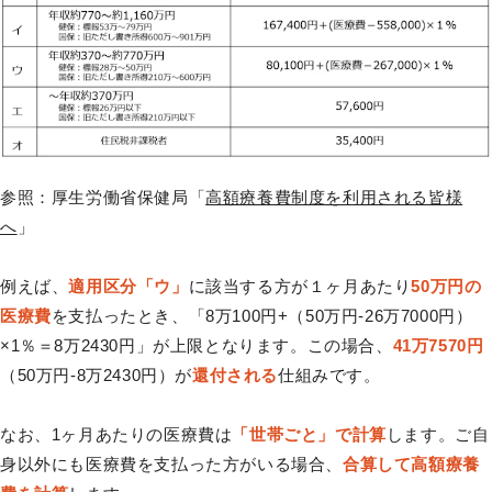
参照：厚生労働省保健局「
高額療養費制度を利用される皆様
へ
」
例えば、
適用区分「ウ」
に該当する方が１ヶ月あたり
50万円の
医療費
を支払ったとき、「8万100円+（50万円-26万7000円）
×1％＝8万2430円」が上限となります。この場合、
41万7570円
（50万円-8万2430円）が
還付される
仕組みです。
なお、1ヶ月あたりの医療費は
「世帯ごと」で計算
します。ご自
身以外にも医療費を支払った方がいる場合、
合算して高額療養