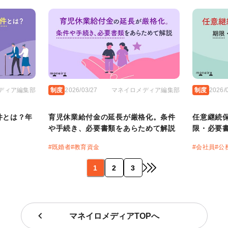
ディア編集部
制度
2026/03/27
マネイロメディア編集部
制度
2026/
件とは？年
育児休業給付金の延長が厳格化。条件
任意継続
や手続き、必要書類をあらためて解説
限・必要
#
既婚者
#
教育資金
#
会社員
#
公
1
2
3
マネイロメディアTOPへ