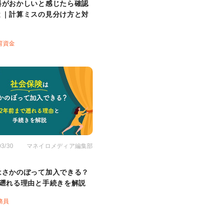
料がおかしいと感じたら確認
と｜計算ミスの見分け方と対
育資金
03/30
マネイロメディア編集部
はさかのぼって加入できる？
で遡れる理由と手続きを解説
務員