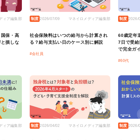
ディア編集部
制度
2026/07/09
マネイロメディア編集部
制度
2026/
？国保・高
社会保険料はいつの給与から計算され
60歳定
響と損しな
る？給与支払い日のケース別に解説
7日で受
で完全ガ
#
会社員
#
60代
ディア編集部
制度
2026/04/02
マネイロメディア編集部
制度
2026/