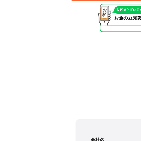
NISA? iDeC
お金の豆知識
会社名