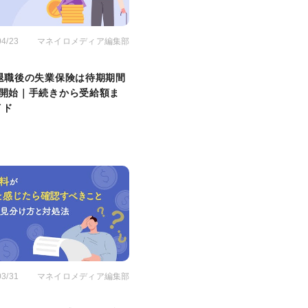
04/23
マネイロメディア編集部
年退職後の失業保険は待期期間
給開始｜手続きから受給額ま
イド
03/31
マネイロメディア編集部