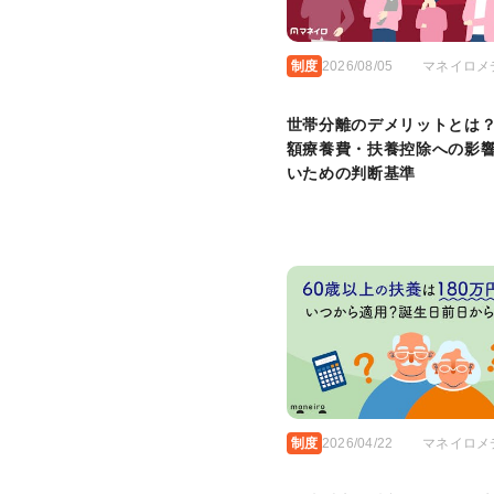
制度
2026/08/05
マネイロメ
世帯分離のデメリットとは
額療養費・扶養控除への影
いための判断基準
制度
2026/04/22
マネイロメ