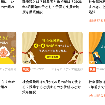
未満に！い
独身税とは？対象者と負担額は？2026
社会保険
らの仕組み
年4月開始の子ども・子育て支援金制
すべきこ
度を徹底解説
処法
#
既婚者
#
教
ディア編集部
制度
2026/03/31
マネイロメディア編集部
制度
2026/
くら？年金
社会保険料は4月から6月の給与で決ま
社会保険
仕組み
る？残業すると損するのか仕組みと対
2年前ま
策を解説
#
会社員
#
公