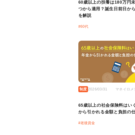
60歳以上の扶養は180万円
つから適用？誕生日前日か
を解説
#
60代
制度
2026/03/31
マネイロメ
65歳以上の社会保険料はい
から引かれる金額と負担の
#
老後資金