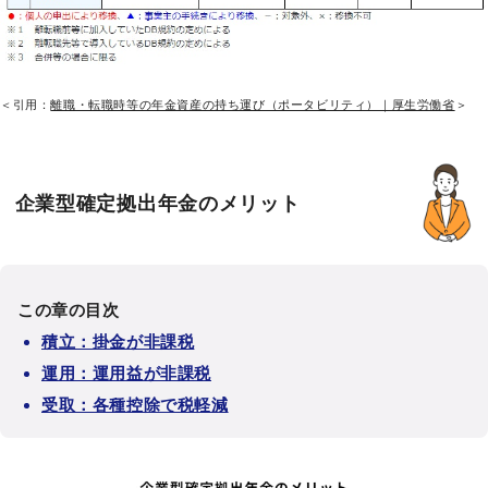
＜引用：
離職・転職時等の年金資産の持ち運び（ポータビリティ）｜厚生労働省
＞
企業型確定拠出年金のメリット
この章の目次
積立：掛金が非課税
運用：運用益が非課税
受取：各種控除で税軽減