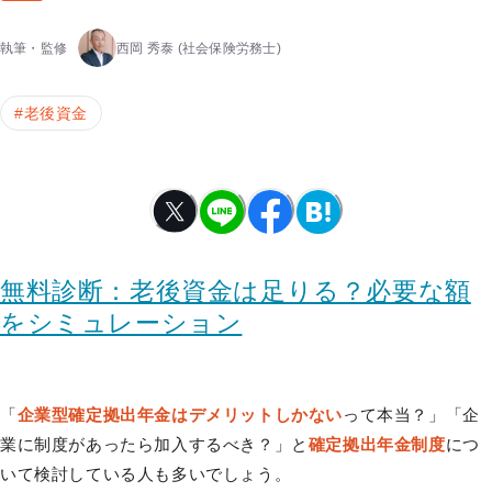
執筆・監修
西岡 秀泰
(社会保険労務士)
#
老後資金
無料診断：老後資金は足りる？必要な額
をシミュレーション
「
企業型確定拠出年金はデメリットしかない
って本当？」「企
業に制度があったら加入するべき？」と
確定拠出年金制度
につ
いて検討している人も多いでしょう。