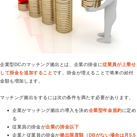
企業型DCのマッチング拠出とは、企業の掛金に
従業員が上乗せ
して掛金を追加すること
です。掛金が増えることで将来の給付
金額も増加します。
マッチング拠出をするには次の条件を満たす必要があります。
企業がマッチング拠出の導入を決め
企業型年金規約
に定め
る
従業員の掛金が
企業の掛金以下
企業と従業員の掛金が
拠出限度額（DBがない場合は月5.5