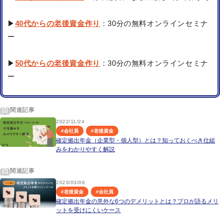
▶
40代からの老後資金作り
：30分の無料オンラインセミナ
ー
▶
50代からの老後資金作り
：30分の無料オンラインセミナ
ー
関連記事
2022/11/24
#
会社員
#
老後資金
確定拠出年金（企業型・個人型）とは？知っておくべき仕組
みをわかりやすく解説
関連記事
2023/03/06
#
老後資金
#
会社員
確定拠出年金の意外な6つのデメリットとは？プロが語るメリ
ットを受けにくいケース