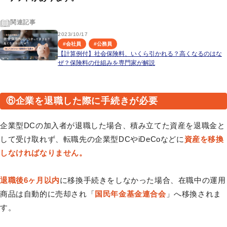
関連記事
2023/10/17
#
会社員
#
公務員
【計算例付】社会保険料、いくら引かれる？高くなるのはな
ぜ？保険料の仕組みを専門家が解説
⑥企業を退職した際に手続きが必要
企業型DCの加入者が退職した場合、積み立てた資産を退職金と
して受け取れず、転職先の企業型DCやiDeCoなどに
資産を移換
しなければなりません。
退職後6ヶ月以内
に移換手続きをしなかった場合、在職中の運用
商品は自動的に売却され「
国民年金基金連合会
」へ移換されま
す。