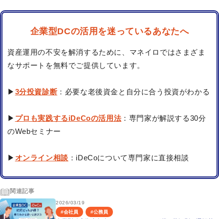
企業型DCの活用を迷っているあなたへ
資産運用の不安を解消するために、マネイロではさまざま
なサポートを無料でご提供しています。
▶
3分投資診断
：必要な老後資金と自分に合う投資がわかる
▶
プロも実践するiDeCoの活用法
：専門家が解説する30分
のWebセミナー
▶
オンライン相談
：iDeCoについて専門家に直接相談
関連記事
2026/03/19
#
会社員
#
公務員