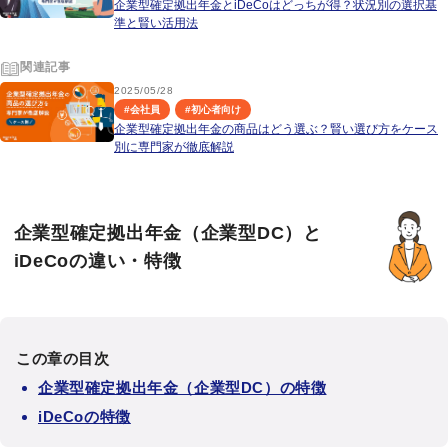
企業型確定拠出年金とiDeCoはどっちが得？状況別の選択基
準と賢い活用法
関連記事
2025/05/28
#
会社員
#
初心者向け
企業型確定拠出年金の商品はどう選ぶ？賢い選び方をケース
別に専門家が徹底解説
企業型確定拠出年金（企業型DC）と
iDeCoの違い・特徴
この章の目次
企業型確定拠出年金（企業型DC）の特徴
iDeCoの特徴