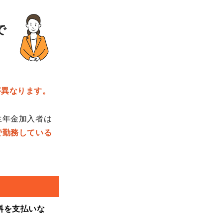
で
が異なります。
生年金加入者は
で勤務している
料を支払いな