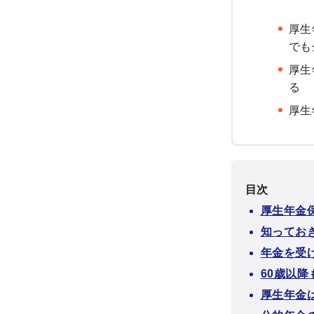
厚生
でも
厚生
る
厚生
目次
厚生年金
知ってお
年金を受
60歳以
厚生年金