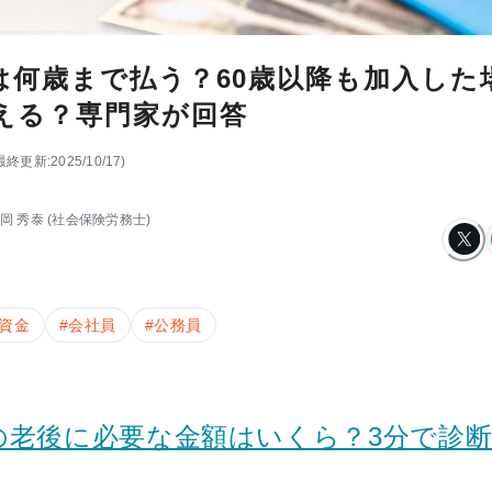
は何歳まで払う？60歳以降も加入した
える？専門家が回答
最終更新:
2025/10/17
)
岡 秀泰
(社会保険労務士)
資金
#
会社員
#
公務員
の老後に必要な金額はいくら？3分で診