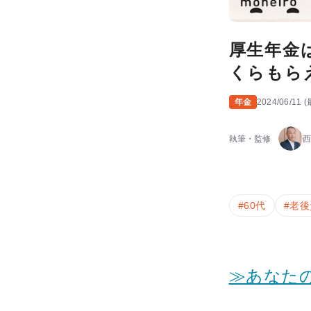
厚生年金
くらもら
年金
2024/06/11
(
執筆・監修
西
#
60代
#
老後
≫あなた