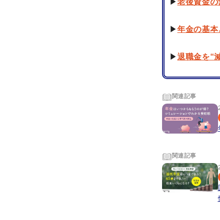
▶
老後資金の
▶
年金の基本
▶
退職金を“
関連記事
関連記事