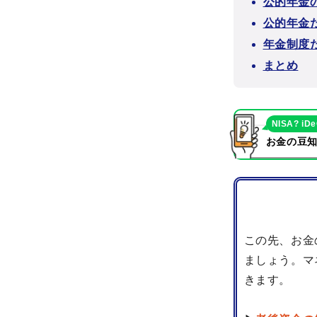
公的年金
公的年金
年金制度
まとめ
NISA? iD
お金の豆知
この先、お金
ましょう。マ
きます。