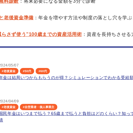
無料診断
：将来必要になる金額を3分で診断
と老後資金準備
：年金を増やす方法や制度の落とし穴を学ぶ
減らさず使う”100歳までの資産活用術
：資産を長持ちさせる
2024/05/07
#
老後資金
#
50代
#
60代
年金は結局いつからもらうのが得？シミュレーションでわかる受給
2024/04/09
#
老後資金
#
自営業者・個人事業主
国民年金はいつまで払う？65歳まで払うと負担はどのくらい？知っ
情