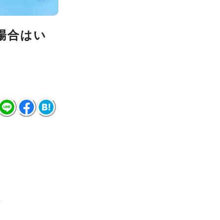
場合はい
断