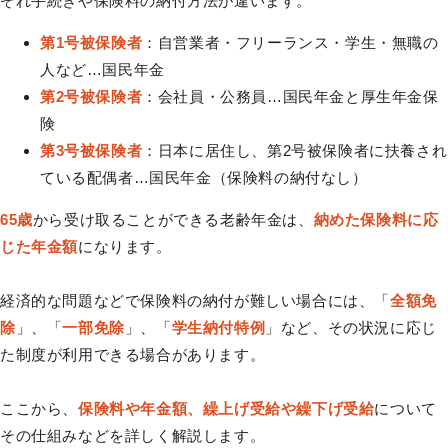
ぞれ手続きや保険料の納付方法が違います。
第1号被保険者
：自営業者・フリーランス・学生・無職の
人など…国民年金
第2号被保険者
：会社員・公務員…国民年金と厚生年金保
険
第3号被保険者
：日本に居住し、第2号被保険者に扶養され
ている配偶者…国民年金（保険料の納付なし）
65歳
から受け取ることができる老齢年金は、
納めた保険料に応
じた年金額
になります。
経済的な問題などで保険料の納付が難しい場合には、「
全額免
除
」、「
一部免除
」、「
学生納付特例
」など、その状況に応じ
た制度が利用できる場合があります。
ここから、
保険料や年金額、繰上げ受給や繰下げ受給
について
その仕組みなどを詳しく解説します。