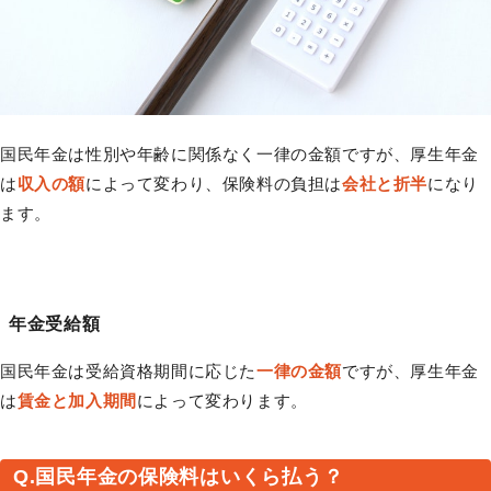
国民年金は性別や年齢に関係なく一律の金額ですが、厚生年金
は
収入の額
によって変わり、保険料の負担は
会社と折半
になり
ます。
年金受給額
国民年金は受給資格期間に応じた
一律の金額
ですが、厚生年金
は
賃金と加入期間
によって変わります。
Q.国民年金の保険料はいくら払う？