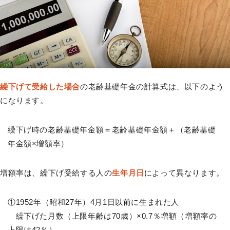
繰下げて受給した場合
の老齢基礎年金の計算式は、以下のよう
になります。
繰下げ時の老齢基礎年金額＝老齢基礎年金額＋（老齢基礎
年金額×増額率）
増額率は、繰下げ受給する人の
生年月日
によって異なります。
①1952年（昭和27年）4月1日以前に生まれた人
繰下げた月数（上限年齢は70歳）×0.7％増額（増額率の
上限は42％）