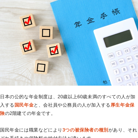
日本の公的な年金制度は、20歳以上60歳未満のすべての人が加
入する
国民年金
と、会社員や公務員の人が加入する
厚生年金保
険
の2階建ての年金です。
国民年金には職業などにより
3つの被保険者の種別
があり、それ