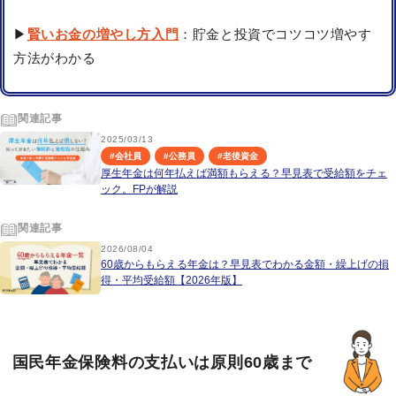
▶
賢いお金の増やし方入門
：貯金と投資でコツコツ増やす
方法がわかる
関連記事
2025/03/13
#
会社員
#
公務員
#
老後資金
厚生年金は何年払えば満額もらえる？早見表で受給額をチェ
ック。FPが解説
関連記事
2026/08/04
60歳からもらえる年金は？早見表でわかる金額・繰上げの損
得・平均受給額【2026年版】
国民年金保険料の支払いは原則60歳まで