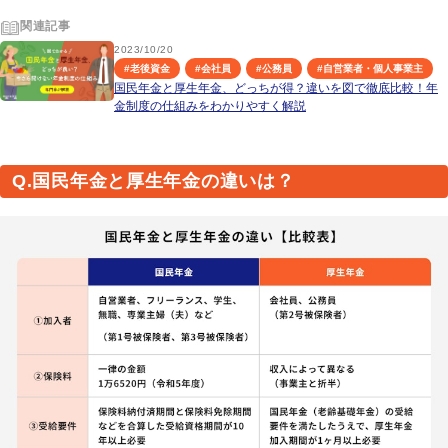
関連記事
2023/10/20
#
老後資金
#
会社員
#
公務員
#
自営業者・個人事業主
国民年金と厚生年金、どっちが得？違いを図で徹底比較！年
金制度の仕組みをわかりやすく解説
Q.国民年金と厚生年金の違いは？