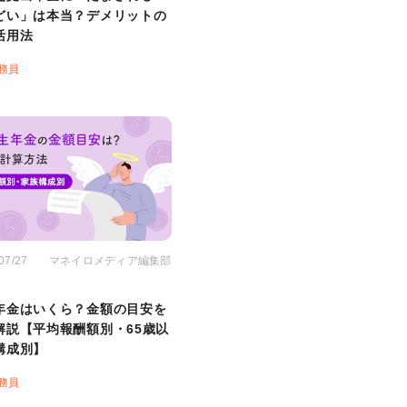
どい」は本当？デメリットの
活用法
務員
07/27
マネイロメディア編集部
年金はいくら？金額の目安を
解説【平均報酬額別・65歳以
構成別】
務員