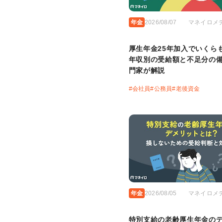
年金
2026/08/07
マネイロメ
厚生年金25年加入でいくら
年収別の受給額と不足分の
門家が解説
#
会社員
#
公務員
#
老後資金
年金
2026/08/05
マネイロメ
特別支給の老齢厚生年金の