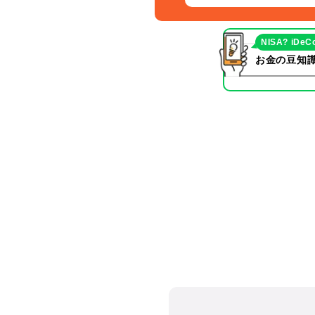
NISA? iDeC
お金の豆知識