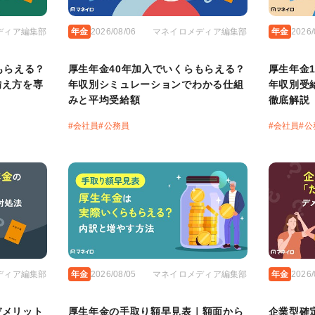
ディア編集部
年金
2026/08/06
マネイロメディア編集部
年金
2026/
もらえる？
厚生年金40年加入でいくらもらえる？
厚生年金
備え方を専
年収別シミュレーションでわかる仕組
年収別受
みと平均受給額
徹底解説
#
会社員
#
公務員
#
会社員
#
公
ディア編集部
年金
2026/08/05
マネイロメディア編集部
年金
2026/
デメリット
厚生年金の手取り額早見表｜額面から
企業型確