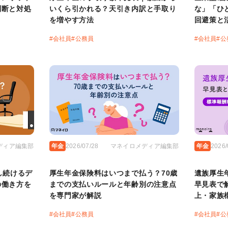
判断と対処
いくら引かれる？天引き内訳と手取り
な」「ひ
を増やす方法
回避策と
#
会社員
#
公務員
#
会社員
#
公
ディア編集部
年金
2026/07/28
マネイロメディア編集部
年金
2026/
し続けるデ
厚生年金保険料はいつまで払う？70歳
遺族厚生
の働き方を
までの支払いルールと年齢別の注意点
早見表で
を専門家が解説
上・家族
#
会社員
#
公務員
#
会社員
#
公