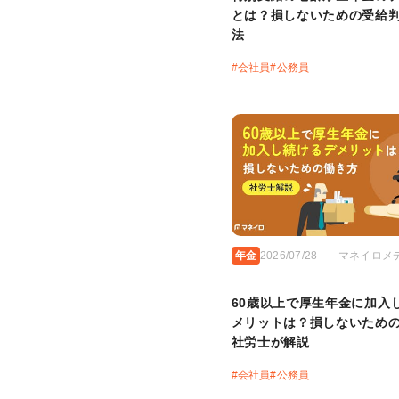
とは？損しないための受給
法
#
会社員
#
公務員
年金
2026/07/28
マネイロメ
60歳以上で厚生年金に加入
メリットは？損しないため
社労士が解説
#
会社員
#
公務員