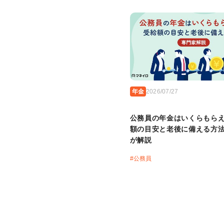
年金
2026/07/27
公務員の年金はいくらもら
額の目安と老後に備える方
が解説
#
公務員