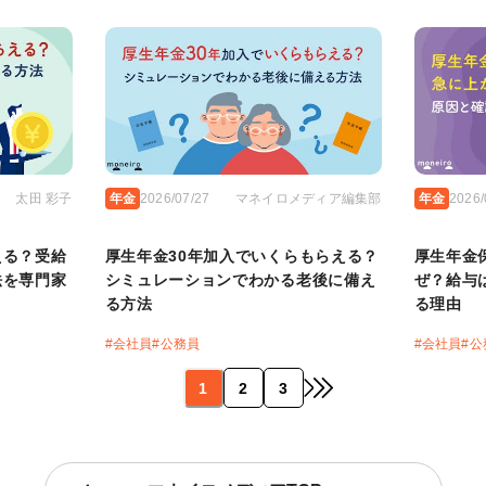
太田 彩子
年金
2026/07/27
マネイロメディア編集部
年金
2026/
える？受給
厚生年金30年加入でいくらもらえる？
厚生年金
法を専門家
シミュレーションでわかる老後に備え
ぜ？給与
る方法
る理由
#
会社員
#
公務員
#
会社員
#
公
1
2
3