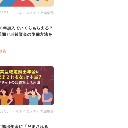
08/06
マネイロメディア編集部
10年加入でいくらもらえる？
給額と老後資金の準備方法を
務員
08/05
マネイロメディア編集部
定拠出年金に「だまされる