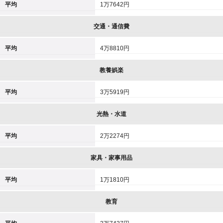
平均
1万7642円
交通・通信費
平均
4万8810円
教養娯楽
平均
3万5919円
光熱・水道
平均
2万2274円
家具・家事用品
平均
1万1810円
教育