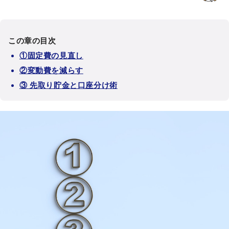
この章の目次
①固定費の見直し
②変動費を減らす
③ 先取り貯金と口座分け術