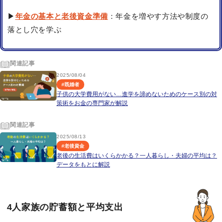
▶
年金の基本と老後資金準備
：年金を増やす方法や制度の
落とし穴を学ぶ
関連記事
2025/08/04
#
既婚者
子供の大学費用がない…進学を諦めないためのケース別の対
策術をお金の専門家が解説
関連記事
2025/08/13
#
老後資金
老後の生活費はいくらかかる？一人暮らし・夫婦の平均は？
データをもとに解説
4人家族の貯蓄額と平均支出