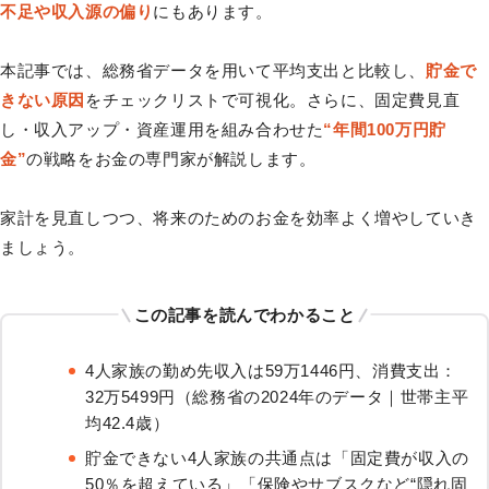
不足や収入源の偏り
にもあります。
本記事では、総務省データを用いて平均支出と比較し、
貯金で
きない原因
をチェックリストで可視化。さらに、固定費見直
し・収入アップ・資産運用を組み合わせた
“年間100万円貯
金”
の戦略をお金の専門家が解説します。
家計を見直しつつ、将来のためのお金を効率よく増やしていき
ましょう。
この記事を読んでわかること
4人家族の勤め先収入は59万1446円、消費支出：
32万5499円（総務省の2024年のデータ｜世帯主平
均42.4歳）
貯金できない4人家族の共通点は「固定費が収入の
50％を超えている」「保険やサブスクなど“隠れ固