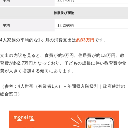
平均
2万7437円
被服及び履物
平均
1万2696円
4人家族の平均的な1ヶ月の消費支出は
約33万円
です。
支出の内訳を見ると、食費が約9万円、住居費が約1.8万円、教
育費が約2.7万円となっており、子どもの成長に伴い教育費や食
費が大きく増加する傾向にあります。
（参考：
4人世帯（有業者1人）－年間収入階級別｜政府統計の
総合窓口
）