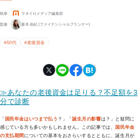
執筆
マネイロメディア編集部
監修
森本 由紀
(ファイナンシャルプランナー)
#
50代
#
老後資金
≫あなたの老後資金は足りる？不足額を3
分で診断
「
国民年金はいつまで払う
？」「
誕生月の影響
は？」と疑問に
感じている方も多いかもしれません。この記事では、
国民年金
の支払期間
についての基本をおさらいするとともに、誕生月が