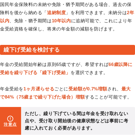
国民年金保険料の未納や免除・猶予期間がある場合、過去の保
険料を後から納める「
追納制度
」を利用できます。未納分は
2年
以内
、免除・猶予期間は
10年以内
に追納可能で、これにより年
金受給資格を確保し、将来の年金額の減額を防げます。
繰下げ受給を検討する
年金の受給開始年齢は原則65歳ですが、希望すれば
66歳以降に
受給を繰り下げる「繰下げ受給」
を選択できます。
年金受給を
1ヶ月遅らせる
ごとに
受給額が0.7%増額
され、
最大
で84%（75歳まで繰り下げた場合）増額
することが可能です。
ただし、繰り下げている間は年金を受け取れない
点や、受け取り開始後の健康状態などは事前に考
注意点
慮に入れておく必要があります。