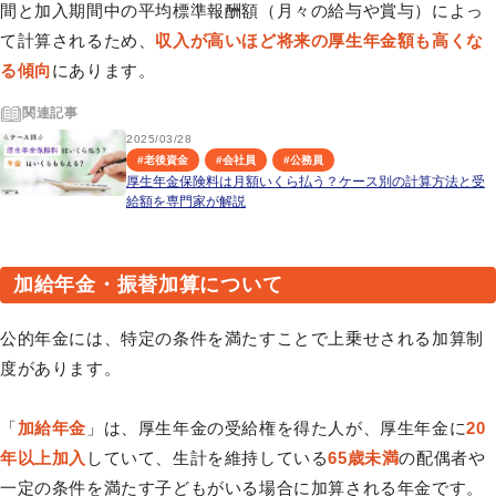
間と加入期間中の平均標準報酬額（月々の給与や賞与）によっ
て計算されるため、
収入が高いほど将来の厚生年金額も高くな
る傾向
にあります。
関連記事
2025/03/28
#
老後資金
#
会社員
#
公務員
厚生年金保険料は月額いくら払う？ケース別の計算方法と受
給額を専門家が解説
加給年金・振替加算について
公的年金には、特定の条件を満たすことで上乗せされる加算制
度があります。
「
加給年金
」は、厚生年金の受給権を得た人が、厚生年金に
20
年以上加入
していて、生計を維持している
65歳未満
の配偶者や
一定の条件を満たす子どもがいる場合に加算される年金です。