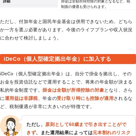
詳細
掛金は全額所得控除の対象となるなど、税
制面の優遇も受けられます。
ただし、付加年金と国民年金基金は併用できないため、どちら
か一方を選ぶ必要があります。今後のライフプランや収入状況
に合わせて検討しましょう。
iDeCo（個人型確定拠出年金）に加入する
iDeCo（個人型確定拠出年金）は、自分で掛金を拠出し、その
お金を投資信託などで運用することで、将来の年金額が決まる
私的年金制度です。
掛金は全額が所得控除の対象
となり、さら
に
運用益は非課税
、年金の
受け取り時にも控除が適用
されるな
ど、税制優遇が非常に大きいのが特徴です。
ただし、
原則として60歳まで引き出すことがで
きず
、また運用結果によっては
元本割れのリスク