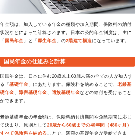
年金額は、加入している年金の種類や加入期間、保険料の納付
状況などによって計算されます。日本の公的年金制度は、主に
「
国民年金
」と「
厚生年金
」の
2階建て構造
になっています。
国民年金の仕組みと計算
国民年金は、日本に住む20歳以上60歳未満の全ての人が加入す
る「
基礎年金
」にあたります。保険料を納めることで、
老齢基
礎年金
、
障害基礎年金
、
遺族基礎年金
などの給付を受けること
ができます。
老齢基礎年金の年金額は、保険料納付済期間や免除期間に応じ
て決まり、原則として
20歳から60歳までの40年間（480ヶ月）
すべて保険料を納める
ことで、満額の基礎年金が受給できま