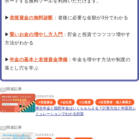
ポートする無料ツールを利用いただけます。
▶
老後資金の無料診断
：老後に必要な金額が3分でわかる
▶
賢いお金の増やし方入門
：貯金と投資でコツコツ増やす
方法がわかる
▶
年金の基本と老後資金準備
：年金を増やす方法や制度の
落とし穴を学ぶ
関連記事
2026/07/09
#
老後資金
#
会社員
#
公務員
#
自営業者・個人事業主
厚生年金と国民年金はいくらもらえる？計算方法と年収別シ
ミュレーションでわかる対策
関連記事
2025/03/13