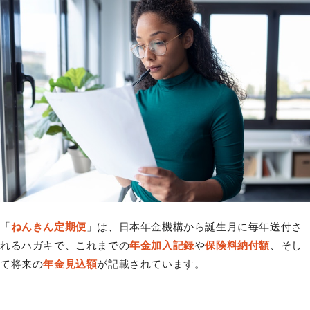
「
ねんきん定期便
」は、日本年金機構から誕生月に毎年送付さ
れるハガキで、これまでの
年金加入記録
や
保険料納付額
、そし
て将来の
年金見込額
が記載されています。