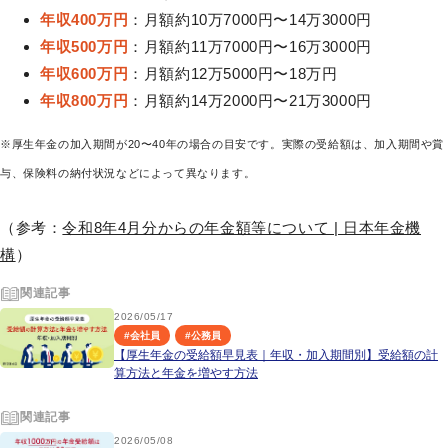
年収400万円
：月額約10万7000円〜14万3000円
年収500万円
：月額約11万7000円〜16万3000円
年収600万円
：月額約12万5000円〜18万円
年収800万円
：月額約14万2000円〜21万3000円
※厚生年金の加入期間が20〜40年の場合の目安です。実際の受給額は、加入期間や賞
与、保険料の納付状況などによって異なります。
（参考：
令和8年4月分からの年金額等について | 日本年金機
構
）
関連記事
2026/05/17
#
会社員
#
公務員
【厚生年金の受給額早見表｜年収・加入期間別】受給額の計
算方法と年金を増やす方法
関連記事
2026/05/08