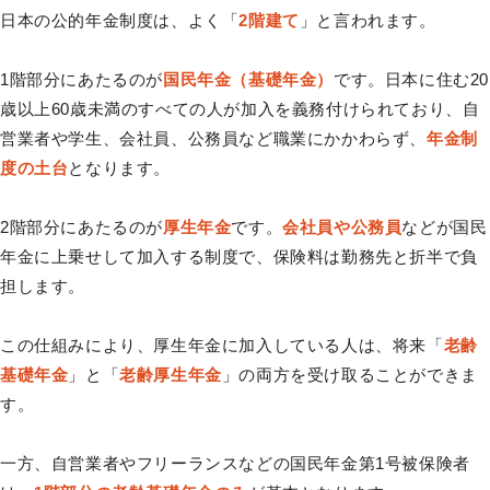
日本の公的年金制度は、よく「
2階建て
」と言われます。
1階部分にあたるのが
国民年金（基礎年金）
です。日本に住む20
歳以上60歳未満のすべての人が加入を義務付けられており、自
営業者や学生、会社員、公務員など職業にかかわらず、
年金制
度の土台
となります。
2階部分にあたるのが
厚生年金
です。
会社員や公務員
などが国民
年金に上乗せして加入する制度で、保険料は勤務先と折半で負
担します。
この仕組みにより、厚生年金に加入している人は、将来「
老齢
基礎年金
」と「
老齢厚生年金
」の両方を受け取ることができま
す。
一方、自営業者やフリーランスなどの国民年金第1号被保険者