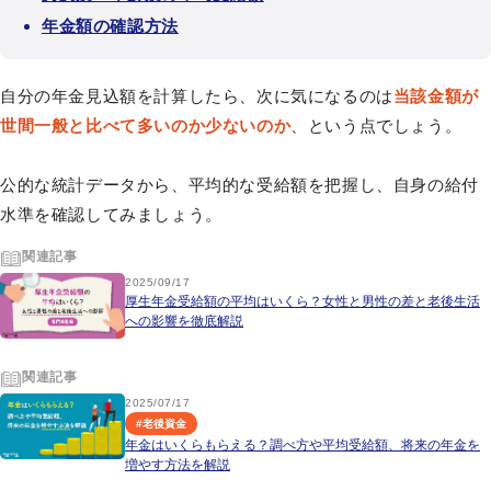
年金額の確認方法
自分の年金見込額を計算したら、次に気になるのは
当該金額が
世間一般と比べて多いのか少ないのか
、という点でしょう。
公的な統計データから、平均的な受給額を把握し、自身の給付
水準を確認してみましょう。
関連記事
2025/09/17
厚生年金受給額の平均はいくら？女性と男性の差と老後生活
への影響を徹底解説
関連記事
2025/07/17
#
老後資金
年金はいくらもらえる？調べ方や平均受給額、将来の年金を
増やす方法を解説