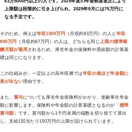
63万5000円以上の人です。2025年度の年金制度改正により
上限額は段階的に引き上げられ、2029年9月には75万円に
なる予定です。
そのため、例えば
年収1000万円
（月収約83万円）の人と
年収
800万円
（月収約67万円）の人は、どちらも同じ
上限の標準報
酬月額が適用
されるため、厚生年金の保険料や受給額の計算基
礎は同じになります。
この仕組みが、一定以上の高年収層では
年収の差ほど年金額に
差が出ない
理由です。
また、
賞与
についても厚生年金保険料がかかり、老齢厚生年金
額に影響します。保険料や年金額の計算基礎となるのが「
標準
賞与額
」です。賞与額から1千円未満の端数を切り捨てて算出
し、支給1回当たり150万円の上限が設けられています。