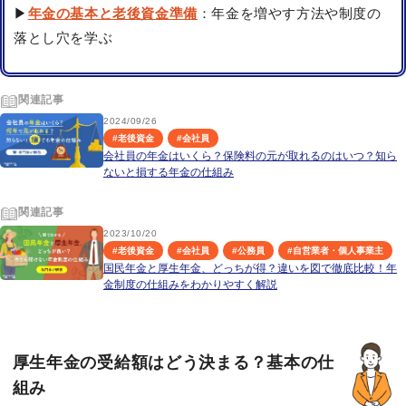
▶
年金の基本と老後資金準備
：年金を増やす方法や制度の
落とし穴を学ぶ
関連記事
2024/09/26
#
老後資金
#
会社員
会社員の年金はいくら？保険料の元が取れるのはいつ？知ら
ないと損する年金の仕組み
関連記事
2023/10/20
#
老後資金
#
会社員
#
公務員
#
自営業者・個人事業主
国民年金と厚生年金、どっちが得？違いを図で徹底比較！年
金制度の仕組みをわかりやすく解説
厚生年金の受給額はどう決まる？基本の仕
組み