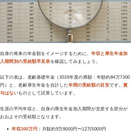
自身の将来の年金額をイメージするために、
年収と厚生年金加
入期間別の受給額早見表
を確認してみましょう。
以下の表は、老齢基礎年金（2026年度の満額：年額約84万7300
円）と、老齢厚生年金を合計した
年間の受給額の目安
です。
賞
与はない
ものとして試算しています。
生涯の平均年収と、自身の厚生年金加入期間が交差する部分が
おおよその受給額となります。
年収300万円
：月額約9万8000円〜12万5000円