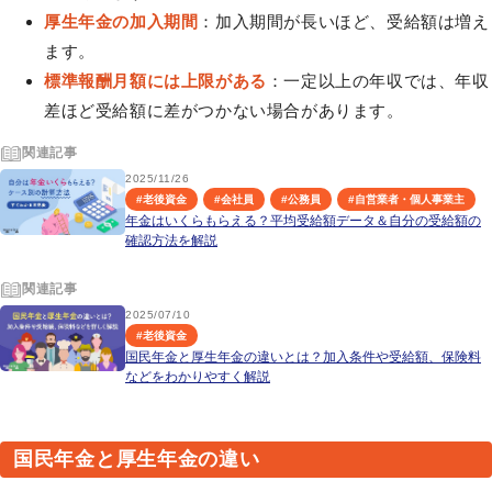
厚生年金の加入期間
：加入期間が長いほど、受給額は増え
ます。
標準報酬月額には上限がある
：一定以上の年収では、年収
差ほど受給額に差がつかない場合があります。
関連記事
2025/11/26
#
老後資金
#
会社員
#
公務員
#
自営業者・個人事業主
年金はいくらもらえる？平均受給額データ＆自分の受給額の
確認方法を解説
関連記事
2025/07/10
#
老後資金
国民年金と厚生年金の違いとは？加入条件や受給額、保険料
などをわかりやすく解説
国民年金と厚生年金の違い