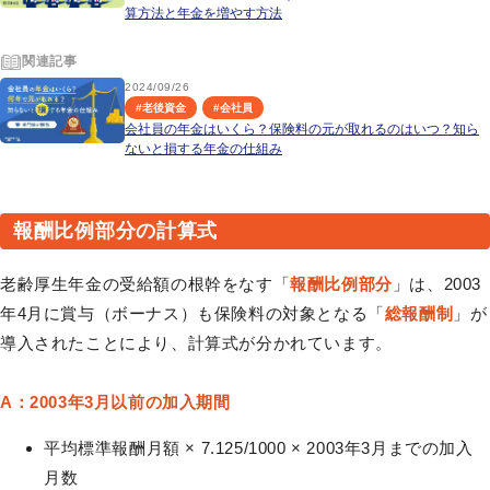
算方法と年金を増やす方法
関連記事
2024/09/26
#
老後資金
#
会社員
会社員の年金はいくら？保険料の元が取れるのはいつ？知ら
ないと損する年金の仕組み
報酬比例部分の計算式
老齢厚生年金の受給額の根幹をなす「
報酬比例部分
」は、2003
年4月に賞与（ボーナス）も保険料の対象となる「
総報酬制
」が
導入されたことにより、計算式が分かれています。
A：2003年3月以前の加入期間
平均標準報酬月額 × 7.125/1000 × 2003年3月までの加入
月数