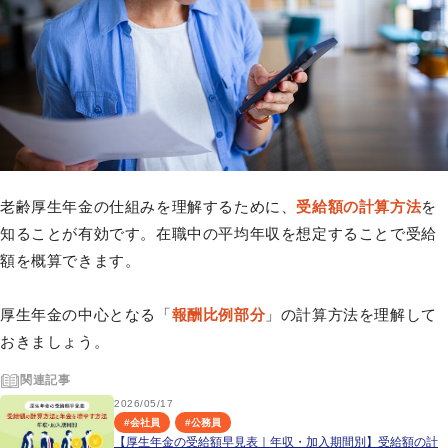
老齢厚生年金の仕組みを理解するために、
受給額の計算方法
を
知ることが有効です。在職中の平均年収を想定することで受給
額を概算できます。
厚生年金の中心となる「
報酬比例部分
」の計算方法を理解して
おきましょう。
関連記事
2026/05/17
#
会社員
#
公務員
【厚生年金の受給額早見表｜年収・加入期間別】受給額の計