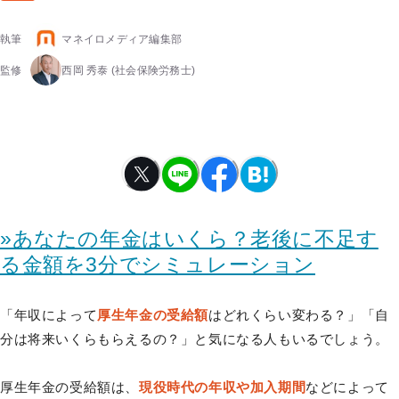
執筆
マネイロメディア編集部
監修
西岡 秀泰
(社会保険労務士)
»あなたの年金はいくら？老後に不足す
る金額を3分でシミュレーション
「年収によって
厚生年金の受給額
はどれくらい変わる？」「自
分は将来いくらもらえるの？」と気になる人もいるでしょう。
厚生年金の受給額は、
現役時代の年収や加入期間
などによって