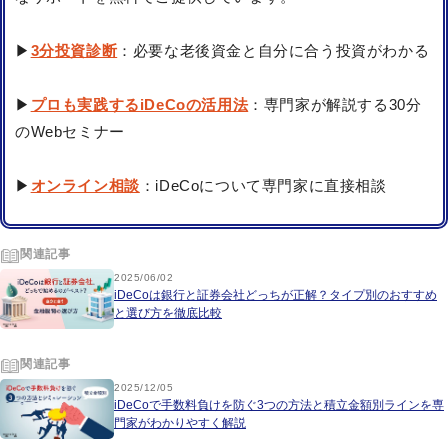
▶
3分投資診断
：必要な老後資金と自分に合う投資がわかる
▶
プロも実践するiDeCoの活用法
：専門家が解説する30分
のWebセミナー
▶
オンライン相談
：iDeCoについて専門家に直接相談
関連記事
2025/06/02
iDeCoは銀行と証券会社どっちが正解？タイプ別のおすすめ
と選び方を徹底比較
関連記事
2025/12/05
iDeCoで手数料負けを防ぐ3つの方法と積立金額別ラインを専
門家がわかりやすく解説