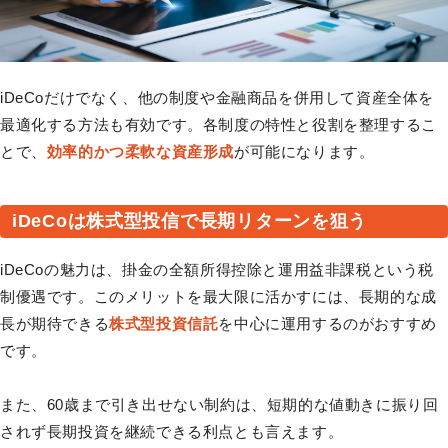
iDeCoだけでなく、他の制度や金融商品を併用して資産全体を
最適化する方法も有効です。各制度の特性と役割を整理するこ
とで、
効率的かつ柔軟な資産形成
が可能になります。
iDeCoは株式型投信で長期リターンを狙う
iDeCoの魅力は、掛金の全額所得控除と運用益非課税という税
制優遇です。このメリットを最大限に活かすには、長期的な成
長が期待できる
株式型投資信託
を中心に運用するのがおすすめ
です。
また、60歳まで引き出せない制約は、短期的な値動きに振り回
されず長期投資を継続できる利点とも言えます。