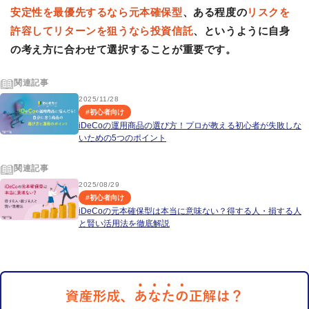
安定性を最優先するなら元本確保型
、ある程度の
リスクを
許容してリターンを狙うなら投資信託
、というように自身
の考え方に合わせて選択することが重要です。
関連記事
2025/11/28
#
初心者向け
iDeCoの運用商品の選び方！プロが教える初心者が失敗しな
いための5つのポイント
関連記事
2025/08/29
#
初心者向け
iDeCoの元本確保型は本当に意味ない？得する人・損する人
と賢い活用法を徹底解説