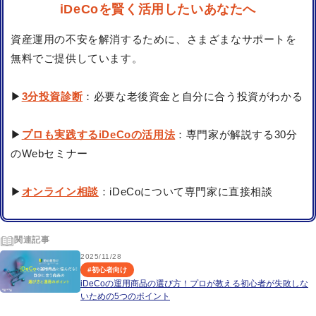
iDeCoを賢く活用したいあなたへ
資産運用の不安を解消するために、さまざまなサポートを
無料でご提供しています。
▶
3分投資診断
：必要な老後資金と自分に合う投資がわかる
▶
プロも実践するiDeCoの活用法
：専門家が解説する30分
のWebセミナー
▶
オンライン相談
：iDeCoについて専門家に直接相談
関連記事
2025/11/28
#
初心者向け
iDeCoの運用商品の選び方！プロが教える初心者が失敗しな
いための5つのポイント