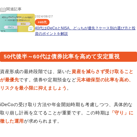
関連記事
2024/08/27
#
40代
40代はiDeCoとNISA、どっちが優先？ケース別の選び方と投
資のポイントを解説
50代後半～60代は債券比率を高めて安定重視
資産形成の最終段階では、築いた
資産を減らさず受け取ること
が最優先
です。債券や定期預金など
元本確保型の比率を高め、
リスクを最小限に抑えましょう
。
iDeCoの受け取り方法や年金開始時期も考慮しつつ、具体的な
取り崩し計画を立てることが重要です。この時期は
「守り」に
徹した運用
が求められます。