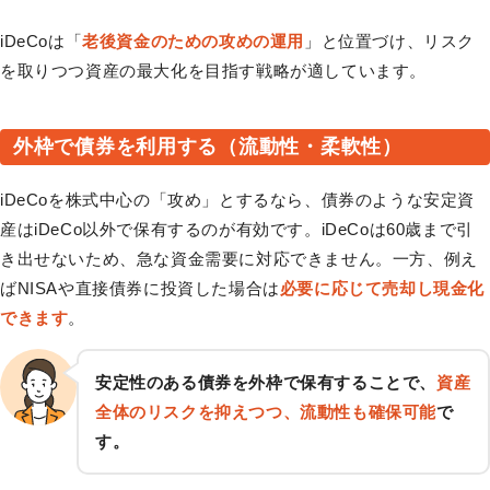
iDeCoは「
老後資金のための攻めの運用
」と位置づけ、リスク
を取りつつ資産の最大化を目指す戦略が適しています。
外枠で債券を利用する（流動性・柔軟性）
iDeCoを株式中心の「攻め」とするなら、債券のような安定資
産はiDeCo以外で保有するのが有効です。iDeCoは60歳まで引
き出せないため、急な資金需要に対応できません。一方、例え
ばNISAや直接債券に投資した場合は
必要に応じて売却し現金化
できます
。
安定性のある債券を外枠で保有することで、
資産
全体のリスクを抑えつつ、流動性も確保可能
で
す。