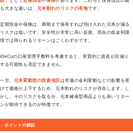
品
」として
定期預金
や
保険
があります。これらと投資信託の最
も大きな違いは、
元本割れのリスクの有無
です。
定期預金や保険は、満期まで保有すれば預け入れた元本が減る
リスクは低いです。安全性が非常に高い反面、現在の低金利環
境では得られるリターンはごくわずかです。
iDeCoの口座管理手数料を考慮すると、実質的に資産が目減り
する可能性も否定できません。
一方、
元本変動型の投資信託
は市場の金利変動などの影響を受
けて価格が上下するため、元本割れのリスクが存在します。し
かし、そのリスクを取る分、元本確保型商品よりも高いリター
ンが期待できるのが特徴です。
ポイントの解説