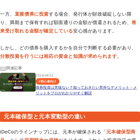
一方、
直接債券に投資
する場合、発行体が財政破綻しない限
り、満期まで保有すれば額面通りの金額が償還されるため、
将
来受け取れる金額が確定している
安心感があります。
しかし、どの債券を購入するかを自分で判断する必要があり、
分散投資を行うには相応の資金と知識が求められます
。
関連記事
2026/06/11
#
初心者向け
債券投資は意味ない？知っておきたい意外なデメリット・メ
リットをプロがわかりやすく解説
元本確保型と元本変動型の違い
iDeCoのラインナップには、元本が確保される「
元本確保型商