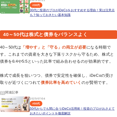
2025/12/12
#
30代
30代に投資のプロがiDeCoをおすすめする理由！実は注意点
も？知っておきたい基本知識
40～50代は株式と債券をバランスよく
40～50代は
「増やす」と「守る」の両立が必要
になる時期で
す。これまでの資産を大きな下落リスクから守るため、株式と
債券を6:4や5:5といった比率で組み合わせるのが効果的です。
株式で成長を狙いつつ、債券で安定性を確保し、iDeCoの受け
取りが近づくにつれて
債券比率を高めていく
のが賢明です。
関連記事
2025/07/04
#
50代
50代からでも間に合うiDeCo活用術！投資のプロがおさえて
おきたいポイントを徹底解説