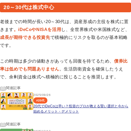
20～30代は株式中心
老後までの時間が長い20～30代は、資産形成の主役を株式に置
きます
。iDeCoやNISAを活用
し、全世界株式や米国株式など、
成長が期待できる投資先
で積極的にリスクを取るのが基本戦略
です。
この時期は多少の値動きがあっても回復を待てるため、
債券比
率は低めでも問題ありません
。生活防衛資金を確保したうえ
で、余剰資金は株式へ積極的に投じることを推奨します。
関連記事
2025/09/26
#
20代
20代でiDeCoは早い？投資のプロが教える賢い選択と今から
始めるメリット・デメリット
関連記事