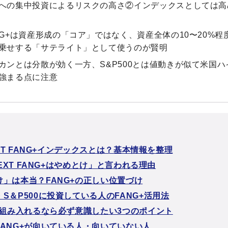
への集中投資によるリスクの高さ②インデックスとしては高
NG+は資産形成の「コア」ではなく、資産全体の10〜20%程
乗せする「サテライト」として使うのが賢明
カンとは分散が効く一方、S&P500とは値動きが似て米国
強まる点に注意
NEXT FANG+インデックスとは？基本情報を整理
eNEXT FANG+はやめとけ」と言われる理由
け」は本当？FANG+の正しい位置づけ
S＆P500に投資している人のFANG+活用法
+を組み入れるなら必ず意識したい3つのポイント
FANG+が向いている人・向いていない人