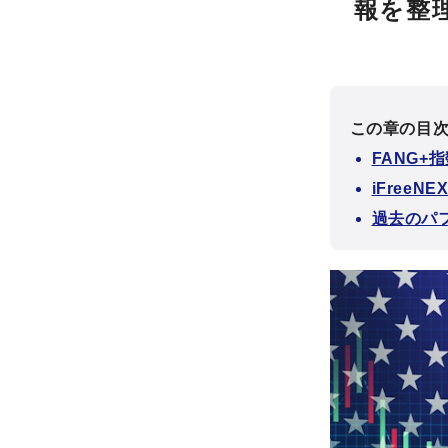
報を整
この章の目
FANG+
iFree
過去のパ