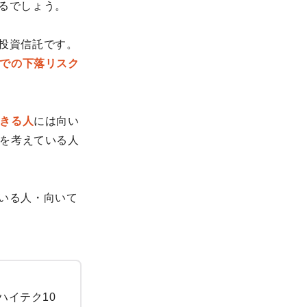
いるでしょう。
る投資信託です。
での下落リスク
きる人
には向い
を考えている人
ている人・向いて
ハイテク10