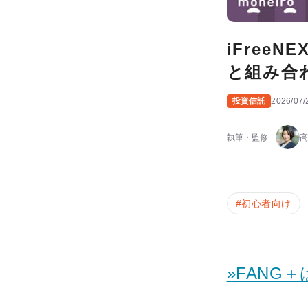
iFree
と組み合
投資信託
2026/07/
執筆・監修
高
#
初心者向け
»FANG