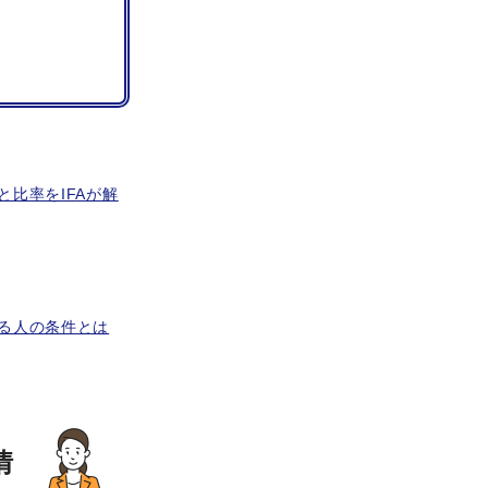
比率をIFAが解
る人の条件とは
情