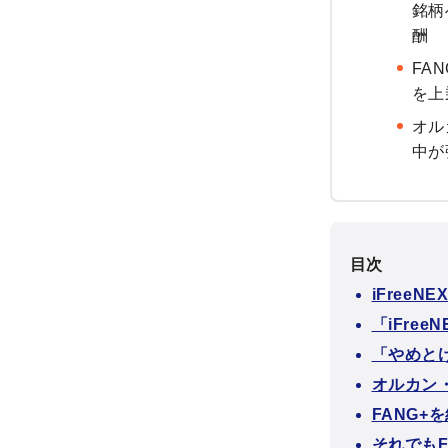
銘柄
酬
FA
を上
オル
中が
目次
iFree
「iFre
「やめと
オルカン・
FANG
それでも